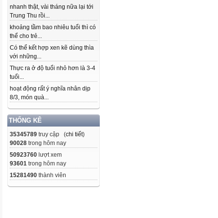
nhanh thật, vài tháng nữa lại tới
Trung Thu rồi...
khoảng tầm bao nhiêu tuổi thì có
thể cho trẻ...
Có thể kết hợp xen kẽ dùng thìa
với những...
Thực ra ở độ tuổi nhỏ hơn là 3-4
tuổi...
hoạt động rất ý nghĩa nhân dịp
8/3, món quà...
THỐNG KÊ
35345789
truy cập (
chi tiết
)
90028
trong hôm nay
50923760
lượt xem
93601
trong hôm nay
15281490
thành viên