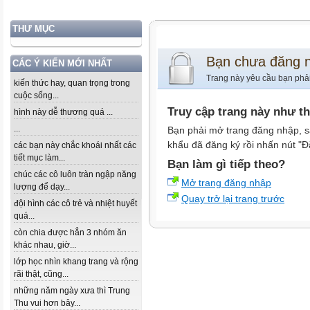
THƯ MỤC
Bạn chưa đăng 
CÁC Ý KIẾN MỚI NHẤT
Trang này yêu cầu bạn phả
kiến thức hay, quan trọng trong
cuộc sống...
Truy cập trang này như t
hình này dễ thương quá ...
...
Bạn phải mở trang đăng nhập, s
khẩu đã đăng ký rồi nhấn nút "Đ
các bạn này chắc khoái nhất các
tiết mục làm...
Bạn làm gì tiếp theo?
chúc các cô luôn tràn ngập năng
Mở trang đăng nhập
lượng để dạy...
Quay trở lại trang trước
đội hình các cô trẻ và nhiệt huyết
quá...
còn chia được hẳn 3 nhóm ăn
khác nhau, giờ...
lớp học nhìn khang trang và rộng
rãi thật, cũng...
những năm ngày xưa thì Trung
Thu vui hơn bây...