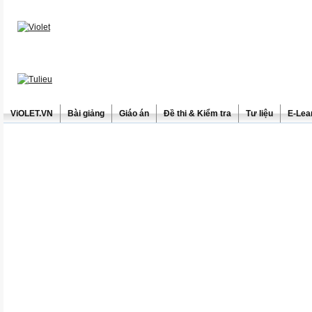
ViOLET.VN
Bài giảng
Giáo án
Đề thi & Kiểm tra
Tư liệu
E-Lea