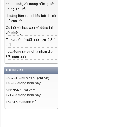
nhanh thật, vài tháng nữa lại tới
Trung Thu rồi...
khoảng tầm bao nhiêu tuổi thì có
thể cho trẻ...
Có thể kết hợp xen kẽ dùng thìa
với những...
Thực ra ở độ tuổi nhỏ hơn là 3-4
tuổi...
hoạt động rất ý nghĩa nhân dịp
8/3, món quà...
THỐNG KÊ
35523158
truy cập (
chi tiết
)
105855
trong hôm nay
51119567
lượt xem
121904
trong hôm nay
15281698
thành viên