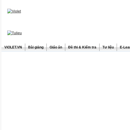
ViOLET.VN
Bài giảng
Giáo án
Đề thi & Kiểm tra
Tư liệu
E-Lea