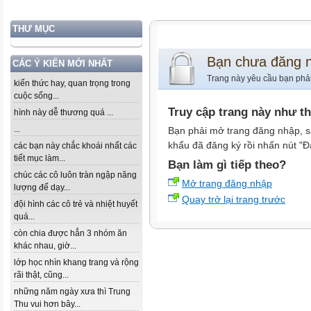
THƯ MỤC
Bạn chưa đăng 
CÁC Ý KIẾN MỚI NHẤT
Trang này yêu cầu bạn phả
kiến thức hay, quan trọng trong
cuộc sống...
Truy cập trang này như t
hình này dễ thương quá ...
...
Bạn phải mở trang đăng nhập, s
khẩu đã đăng ký rồi nhấn nút "Đ
các bạn này chắc khoái nhất các
tiết mục làm...
Bạn làm gì tiếp theo?
chúc các cô luôn tràn ngập năng
Mở trang đăng nhập
lượng để dạy...
Quay trở lại trang trước
đội hình các cô trẻ và nhiệt huyết
quá...
còn chia được hẳn 3 nhóm ăn
khác nhau, giờ...
lớp học nhìn khang trang và rộng
rãi thật, cũng...
những năm ngày xưa thì Trung
Thu vui hơn bây...