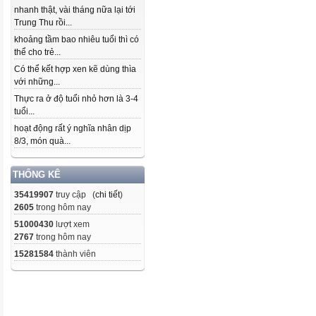
nhanh thật, vài tháng nữa lại tới
Trung Thu rồi...
khoảng tầm bao nhiêu tuổi thì có
thể cho trẻ...
Có thể kết hợp xen kẽ dùng thìa
với những...
Thực ra ở độ tuổi nhỏ hơn là 3-4
tuổi...
hoạt động rất ý nghĩa nhân dịp
8/3, món quà...
THỐNG KÊ
35419907
truy cập (
chi tiết
)
2605
trong hôm nay
51000430
lượt xem
2767
trong hôm nay
15281584
thành viên