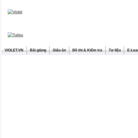
ViOLET.VN
Bài giảng
Giáo án
Đề thi & Kiểm tra
Tư liệu
E-Lea