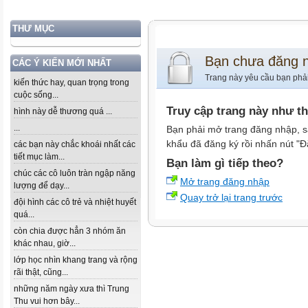
THƯ MỤC
Bạn chưa đăng 
CÁC Ý KIẾN MỚI NHẤT
Trang này yêu cầu bạn phả
kiến thức hay, quan trọng trong
cuộc sống...
Truy cập trang này như t
hình này dễ thương quá ...
...
Bạn phải mở trang đăng nhập, s
khẩu đã đăng ký rồi nhấn nút "Đ
các bạn này chắc khoái nhất các
tiết mục làm...
Bạn làm gì tiếp theo?
chúc các cô luôn tràn ngập năng
Mở trang đăng nhập
lượng để dạy...
Quay trở lại trang trước
đội hình các cô trẻ và nhiệt huyết
quá...
còn chia được hẳn 3 nhóm ăn
khác nhau, giờ...
lớp học nhìn khang trang và rộng
rãi thật, cũng...
những năm ngày xưa thì Trung
Thu vui hơn bây...