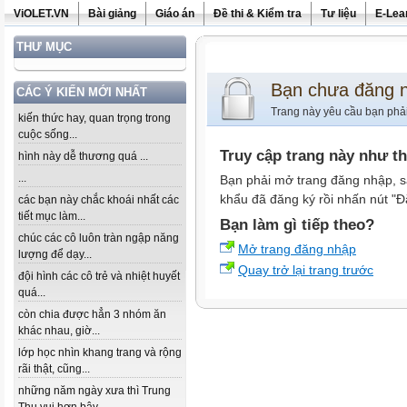
ViOLET.VN
Bài giảng
Giáo án
Đề thi & Kiểm tra
Tư liệu
E-Lea
THƯ MỤC
Bạn chưa đăng 
CÁC Ý KIẾN MỚI NHẤT
Trang này yêu cầu bạn phả
kiến thức hay, quan trọng trong
cuộc sống...
Truy cập trang này như t
hình này dễ thương quá ...
...
Bạn phải mở trang đăng nhập, s
khẩu đã đăng ký rồi nhấn nút "Đ
các bạn này chắc khoái nhất các
tiết mục làm...
Bạn làm gì tiếp theo?
chúc các cô luôn tràn ngập năng
Mở trang đăng nhập
lượng để dạy...
Quay trở lại trang trước
đội hình các cô trẻ và nhiệt huyết
quá...
còn chia được hẳn 3 nhóm ăn
khác nhau, giờ...
lớp học nhìn khang trang và rộng
rãi thật, cũng...
những năm ngày xưa thì Trung