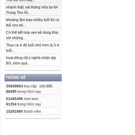
Thu vui hơn bây...
nhanh thật, vài tháng nữa lại tới
Trung Thu rồi...
khoảng tầm bao nhiêu tuổi thì có
thể cho trẻ...
Có thể kết hợp xen kẽ dùng thìa
với những...
Thực ra ở độ tuổi nhỏ hơn là 3-4
tuổi...
hoạt động rất ý nghĩa nhân dịp
8/3, món quà...
THỐNG KÊ
35840664
truy cập (
chi tiết
)
88495
trong hôm nay
51445496
lượt xem
91354
trong hôm nay
15281895
thành viên