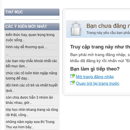
THƯ MỤC
Bạn chưa đăng 
CÁC Ý KIẾN MỚI NHẤT
Trang này yêu cầu bạn phả
kiến thức hay, quan trọng trong
cuộc sống...
Truy cập trang này như t
hình này dễ thương quá ...
...
Bạn phải mở trang đăng nhập, s
khẩu đã đăng ký rồi nhấn nút "Đ
các bạn này chắc khoái nhất các
tiết mục làm...
Bạn làm gì tiếp theo?
chúc các cô luôn tràn ngập năng
Mở trang đăng nhập
lượng để dạy...
Quay trở lại trang trước
đội hình các cô trẻ và nhiệt huyết
quá...
còn chia được hẳn 3 nhóm ăn
khác nhau, giờ...
lớp học nhìn khang trang và rộng
rãi thật, cũng...
những năm ngày xưa thì Trung
Thu vui hơn bây...