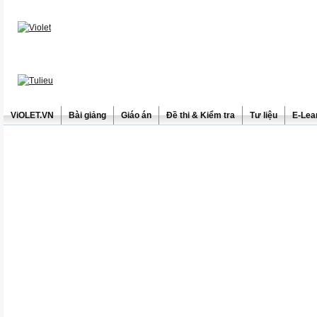
ViOLET.VN
Bài giảng
Giáo án
Đề thi & Kiểm tra
Tư liệu
E-Lea