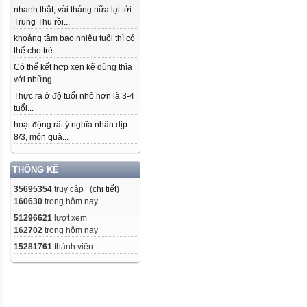
nhanh thật, vài tháng nữa lại tới
Trung Thu rồi...
khoảng tầm bao nhiêu tuổi thì có
thể cho trẻ...
Có thể kết hợp xen kẽ dùng thìa
với những...
Thực ra ở độ tuổi nhỏ hơn là 3-4
tuổi...
hoạt động rất ý nghĩa nhân dịp
8/3, món quà...
THỐNG KÊ
35695354
truy cập (
chi tiết
)
160630
trong hôm nay
51296621
lượt xem
162702
trong hôm nay
15281761
thành viên