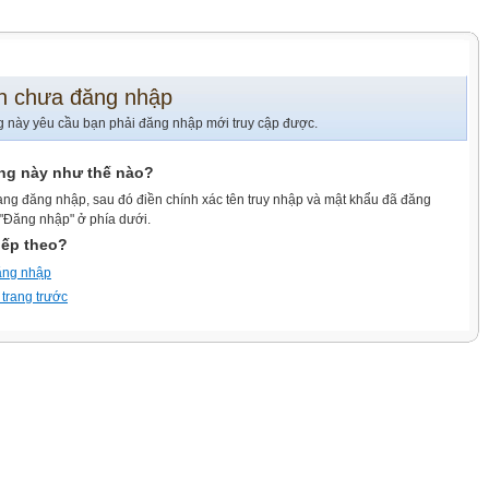
n chưa đăng nhập
g này yêu cầu bạn phải đăng nhập mới truy cập được.
ang này như thế nào?
ang đăng nhập, sau đó điền chính xác tên truy nhập và mật khẩu đã đăng
 "Đăng nhập" ở phía dưới.
iếp theo?
ăng nhập
 trang trước