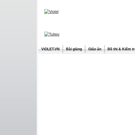
ViOLET.VN
Bài giảng
Giáo án
Đề thi & Kiểm t