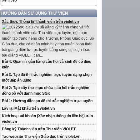
Xem tiếp
HƯỚNG DẪN SỬ DỤNG THƯ VIỆN
Xác thực Thông tin thành viên trên violet.vn
Sau khi đã đăng ký thành công và trở
thành thành viên của Thư viện trực tuyến, nếu bạn
muốn tạo trang riêng cho Trường, Phòng Giáo dục, Sở
Giáo dục, cho cá nhân mình hay bạn muốn soạn thảo
bài giảng điện tử trực tuyến bằng công cụ soạn thảo
bài giảng ViOLET, bạn...
Bài 4: Quản lí ngân hàng câu hỏi và sinh đề có điều
kiện
Bài 3: Tạo đề thi trắc nghiệm trực tuyến dạng chọn
một đáp án đúng
Bài 2: Tạo cây thư mục chứa câu hỏi trắc nghiệm
đồng bộ với danh mục SGK
Bài 1: Hướng dẫn tạo đề thi trắc nghiệm trực tuyến
Lấy lại Mật khẩu trên violet.vn
Kích hoạt tài khoản (Xác nhận thông tin liên hệ) trên
violet.vn
Đăng ký Thành viên trên Thư viện ViOLET
Tạo website Thư viện Giáo dục trên violet.vn