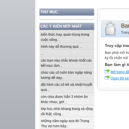
THƯ MỤC
Bạ
CÁC Ý KIẾN MỚI NHẤT
Tran
kiến thức hay, quan trọng trong
cuộc sống...
Truy cập tr
hình này dễ thương quá ...
Bạn phải mở tr
...
ký rồi nhấn nút
các bạn này chắc khoái nhất các
Bạn làm gì t
tiết mục làm...
Mở trang đ
chúc các cô luôn tràn ngập năng
lượng để dạy...
Quay trở lại
đội hình các cô trẻ và nhiệt huyết
quá...
còn chia được hẳn 3 nhóm ăn
khác nhau, giờ...
lớp học nhìn khang trang và rộng
rãi thật, cũng...
những năm ngày xưa thì Trung
Thu vui hơn bây...