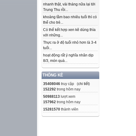
nhanh thật, vài tháng nữa lại tới
Trung Thu rồi...
khoảng tầm bao nhiêu tuổi thì có
thể cho trẻ...
Có thể kết hợp xen kẽ dùng thìa
với những...
Thực ra ở độ tuổi nhỏ hơn là 3-4
tuổi...
hoạt động rất ý nghĩa nhân dịp
8/3, món quà...
THỐNG KÊ
35408046
truy cập (
chi tiết
)
152292
trong hôm nay
50988113
lượt xem
157962
trong hôm nay
15281570
thành viên