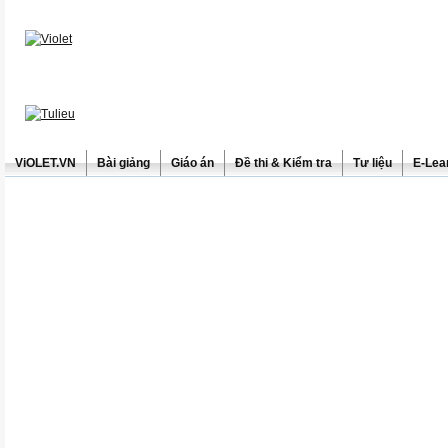
ViOLET.VN
Bài giảng
Giáo án
Đề thi & Kiểm tra
Tư liệu
E-Lea