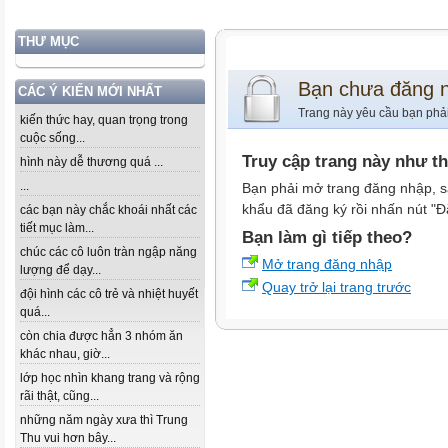
THƯ MỤC
Bạn chưa đăng 
CÁC Ý KIẾN MỚI NHẤT
Trang này yêu cầu bạn phả
kiến thức hay, quan trọng trong
cuộc sống...
Truy cập trang này như t
hình này dễ thương quá ...
...
Bạn phải mở trang đăng nhập, s
khẩu đã đăng ký rồi nhấn nút "Đ
các bạn này chắc khoái nhất các
tiết mục làm...
Bạn làm gì tiếp theo?
chúc các cô luôn tràn ngập năng
Mở trang đăng nhập
lượng để dạy...
Quay trở lại trang trước
đội hình các cô trẻ và nhiệt huyết
quá...
còn chia được hẳn 3 nhóm ăn
khác nhau, giờ...
lớp học nhìn khang trang và rộng
rãi thật, cũng...
những năm ngày xưa thì Trung
Thu vui hơn bây...