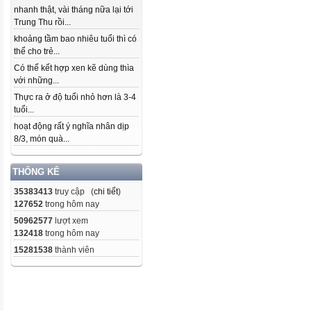
nhanh thật, vài tháng nữa lại tới
Trung Thu rồi...
khoảng tầm bao nhiêu tuổi thì có
thể cho trẻ...
Có thể kết hợp xen kẽ dùng thìa
với những...
Thực ra ở độ tuổi nhỏ hơn là 3-4
tuổi...
hoạt động rất ý nghĩa nhân dịp
8/3, món quà...
THỐNG KÊ
35383413
truy cập (
chi tiết
)
127652
trong hôm nay
50962577
lượt xem
132418
trong hôm nay
15281538
thành viên