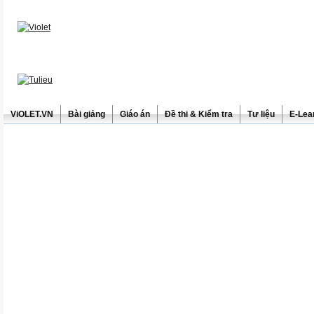
ViOLET.VN
Bài giảng
Giáo án
Đề thi & Kiểm tra
Tư liệu
E-Lea