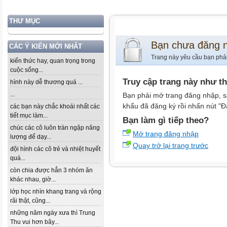
THƯ MỤC
Bạn chưa đăng 
CÁC Ý KIẾN MỚI NHẤT
Trang này yêu cầu bạn phả
kiến thức hay, quan trọng trong
cuộc sống...
Truy cập trang này như t
hình này dễ thương quá ...
...
Bạn phải mở trang đăng nhập, s
khẩu đã đăng ký rồi nhấn nút "Đ
các bạn này chắc khoái nhất các
tiết mục làm...
Bạn làm gì tiếp theo?
chúc các cô luôn tràn ngập năng
Mở trang đăng nhập
lượng để dạy...
Quay trở lại trang trước
đội hình các cô trẻ và nhiệt huyết
quá...
còn chia được hẳn 3 nhóm ăn
khác nhau, giờ...
lớp học nhìn khang trang và rộng
rãi thật, cũng...
những năm ngày xưa thì Trung
Thu vui hơn bây...