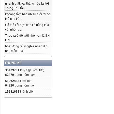
nhanh thật, vài tháng nữa lại tới
Trung Thu rồi...
khoảng tầm bao nhiêu tuổi thì có
thể cho trẻ...
Có thể kết hợp xen kẽ dùng thìa
với những...
Thực ra ở độ tuổi nhỏ hơn là 3-4
tuổi...
hoạt động rất ý nghĩa nhân dịp
8/3, món quà...
THỐNG KÊ
35479781
truy cập (
chi tiết
)
62479
trong hôm nay
51062483
lượt xem
64820
trong hôm nay
15281631
thành viên