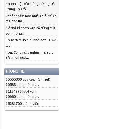
nhanh thật, vài tháng nữa lại tới
Trung Thu rồi...
khoảng tầm bao nhiêu tuổi thì có
thể cho trẻ...
Có thể kết hợp xen kẽ dùng thìa
với những...
Thực ra ở độ tuổi nhỏ hơn là 3-4
tuổi...
hoạt động rất ý nghĩa nhân dịp
8/3, món quà...
THỐNG KÊ
35555306
truy cập (
chi tiết
)
20583
trong hôm nay
51154879
lượt xem
20960
trong hôm nay
15281700
thành viên