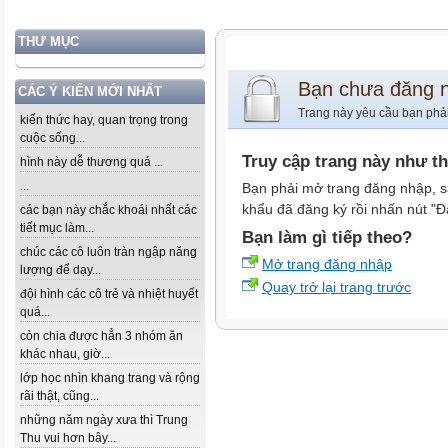
THƯ MỤC
Bạn chưa đăng 
CÁC Ý KIẾN MỚI NHẤT
Trang này yêu cầu bạn phả
kiến thức hay, quan trọng trong
cuộc sống...
Truy cập trang này như t
hình này dễ thương quá ...
...
Bạn phải mở trang đăng nhập, s
khẩu đã đăng ký rồi nhấn nút "Đ
các bạn này chắc khoái nhất các
tiết mục làm...
Bạn làm gì tiếp theo?
chúc các cô luôn tràn ngập năng
Mở trang đăng nhập
lượng để dạy...
Quay trở lại trang trước
đội hình các cô trẻ và nhiệt huyết
quá...
còn chia được hẳn 3 nhóm ăn
khác nhau, giờ...
lớp học nhìn khang trang và rộng
rãi thật, cũng...
những năm ngày xưa thì Trung
Thu vui hơn bây...