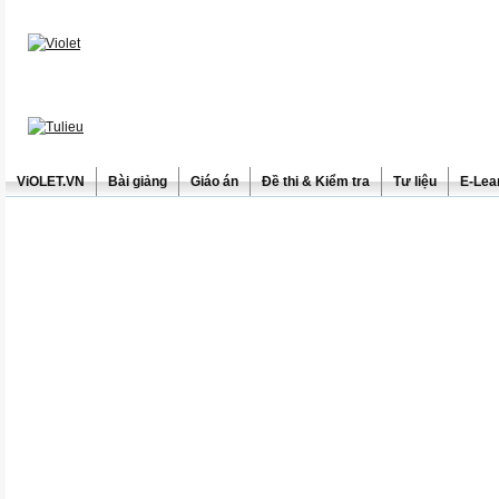
ViOLET.VN
Bài giảng
Giáo án
Đề thi & Kiểm tra
Tư liệu
E-Lea