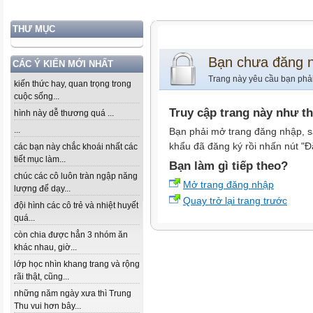
THƯ MỤC
Bạn chưa đăng 
CÁC Ý KIẾN MỚI NHẤT
Trang này yêu cầu bạn phả
kiến thức hay, quan trọng trong
cuộc sống...
Truy cập trang này như t
hình này dễ thương quá ...
...
Bạn phải mở trang đăng nhập, s
khẩu đã đăng ký rồi nhấn nút "Đ
các bạn này chắc khoái nhất các
tiết mục làm...
Bạn làm gì tiếp theo?
chúc các cô luôn tràn ngập năng
Mở trang đăng nhập
lượng để dạy...
Quay trở lại trang trước
đội hình các cô trẻ và nhiệt huyết
quá...
còn chia được hẳn 3 nhóm ăn
khác nhau, giờ...
lớp học nhìn khang trang và rộng
rãi thật, cũng...
những năm ngày xưa thì Trung
Thu vui hơn bây...