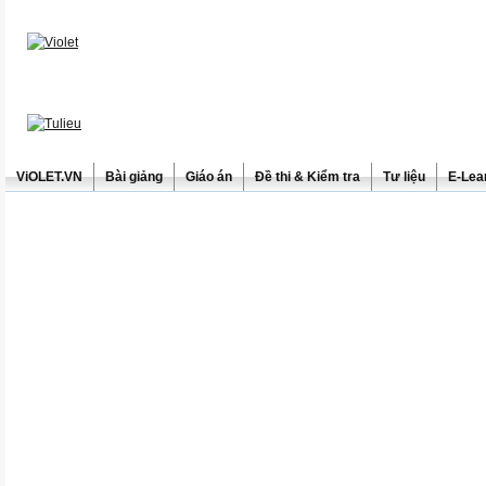
ViOLET.VN
Bài giảng
Giáo án
Đề thi & Kiểm tra
Tư liệu
E-Lea