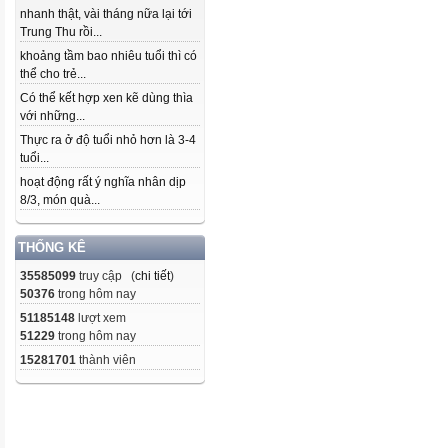
nhanh thật, vài tháng nữa lại tới
Trung Thu rồi...
khoảng tầm bao nhiêu tuổi thì có
thể cho trẻ...
Có thể kết hợp xen kẽ dùng thìa
với những...
Thực ra ở độ tuổi nhỏ hơn là 3-4
tuổi...
hoạt động rất ý nghĩa nhân dịp
8/3, món quà...
THỐNG KÊ
35585099
truy cập (
chi tiết
)
50376
trong hôm nay
51185148
lượt xem
51229
trong hôm nay
15281701
thành viên