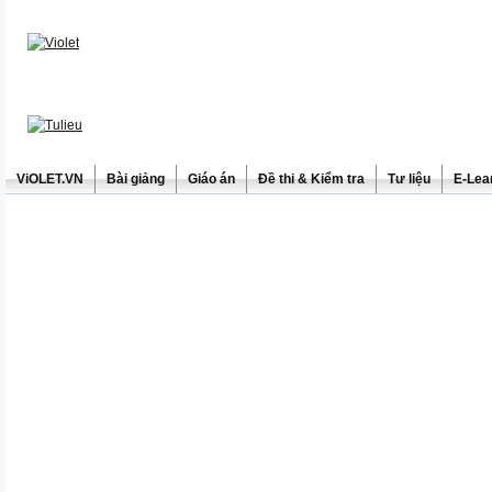
ViOLET.VN
Bài giảng
Giáo án
Đề thi & Kiểm tra
Tư liệu
E-Lea