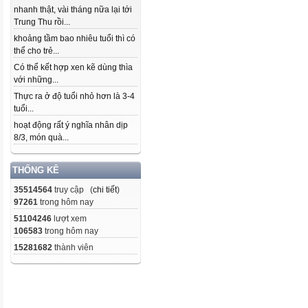
nhanh thật, vài tháng nữa lại tới
Trung Thu rồi...
khoảng tầm bao nhiêu tuổi thì có
thể cho trẻ...
Có thể kết hợp xen kẽ dùng thìa
với những...
Thực ra ở độ tuổi nhỏ hơn là 3-4
tuổi...
hoạt động rất ý nghĩa nhân dịp
8/3, món quà...
THỐNG KÊ
35514564
truy cập (
chi tiết
)
97261
trong hôm nay
51104246
lượt xem
106583
trong hôm nay
15281682
thành viên