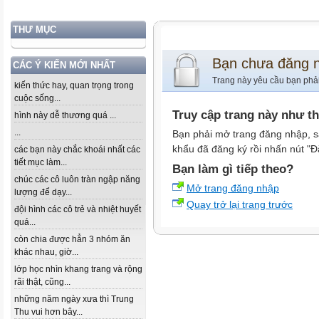
THƯ MỤC
Bạn chưa đăng 
CÁC Ý KIẾN MỚI NHẤT
Trang này yêu cầu bạn phả
kiến thức hay, quan trọng trong
cuộc sống...
Truy cập trang này như t
hình này dễ thương quá ...
...
Bạn phải mở trang đăng nhập, s
khẩu đã đăng ký rồi nhấn nút "Đ
các bạn này chắc khoái nhất các
tiết mục làm...
Bạn làm gì tiếp theo?
chúc các cô luôn tràn ngập năng
Mở trang đăng nhập
lượng để dạy...
Quay trở lại trang trước
đội hình các cô trẻ và nhiệt huyết
quá...
còn chia được hẳn 3 nhóm ăn
khác nhau, giờ...
lớp học nhìn khang trang và rộng
rãi thật, cũng...
những năm ngày xưa thì Trung
Thu vui hơn bây...