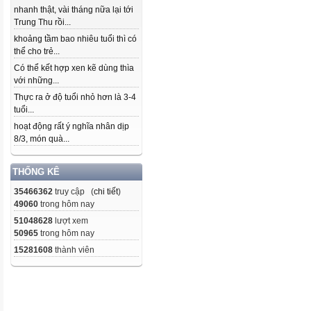
nhanh thật, vài tháng nữa lại tới
Trung Thu rồi...
khoảng tầm bao nhiêu tuổi thì có
thể cho trẻ...
Có thể kết hợp xen kẽ dùng thìa
với những...
Thực ra ở độ tuổi nhỏ hơn là 3-4
tuổi...
hoạt động rất ý nghĩa nhân dịp
8/3, món quà...
THỐNG KÊ
35466362
truy cập (
chi tiết
)
49060
trong hôm nay
51048628
lượt xem
50965
trong hôm nay
15281608
thành viên