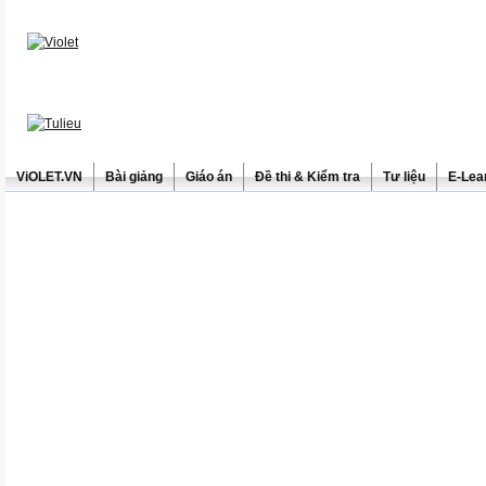
ViOLET.VN
Bài giảng
Giáo án
Đề thi & Kiểm tra
Tư liệu
E-Lea