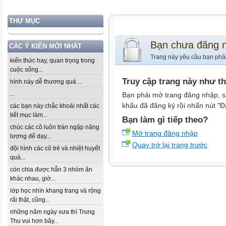
THƯ MỤC
Bạn chưa đăng 
CÁC Ý KIẾN MỚI NHẤT
Trang này yêu cầu bạn phả
kiến thức hay, quan trọng trong
cuộc sống...
Truy cập trang này như t
hình này dễ thương quá ...
...
Bạn phải mở trang đăng nhập, s
khẩu đã đăng ký rồi nhấn nút "Đ
các bạn này chắc khoái nhất các
tiết mục làm...
Bạn làm gì tiếp theo?
chúc các cô luôn tràn ngập năng
Mở trang đăng nhập
lượng để dạy...
Quay trở lại trang trước
đội hình các cô trẻ và nhiệt huyết
quá...
còn chia được hẳn 3 nhóm ăn
khác nhau, giờ...
lớp học nhìn khang trang và rộng
rãi thật, cũng...
những năm ngày xưa thì Trung
Thu vui hơn bây...