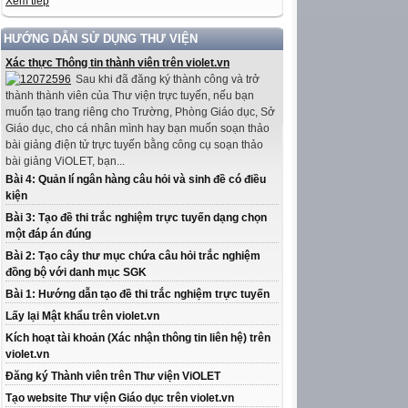
Xem tiếp
HƯỚNG DẪN SỬ DỤNG THƯ VIỆN
Xác thực Thông tin thành viên trên violet.vn
Sau khi đã đăng ký thành công và trở
thành thành viên của Thư viện trực tuyến, nếu bạn
muốn tạo trang riêng cho Trường, Phòng Giáo dục, Sở
Giáo dục, cho cá nhân mình hay bạn muốn soạn thảo
bài giảng điện tử trực tuyến bằng công cụ soạn thảo
bài giảng ViOLET, bạn...
Bài 4: Quản lí ngân hàng câu hỏi và sinh đề có điều
kiện
Bài 3: Tạo đề thi trắc nghiệm trực tuyến dạng chọn
một đáp án đúng
Bài 2: Tạo cây thư mục chứa câu hỏi trắc nghiệm
đồng bộ với danh mục SGK
Bài 1: Hướng dẫn tạo đề thi trắc nghiệm trực tuyến
Lấy lại Mật khẩu trên violet.vn
Kích hoạt tài khoản (Xác nhận thông tin liên hệ) trên
violet.vn
Đăng ký Thành viên trên Thư viện ViOLET
Tạo website Thư viện Giáo dục trên violet.vn