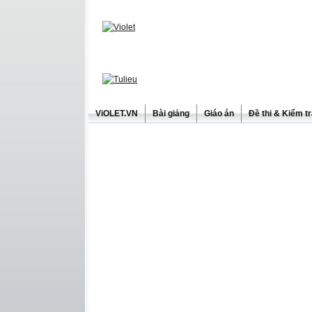
ViOLET.VN
Bài giảng
Giáo án
Đề thi & Kiểm t