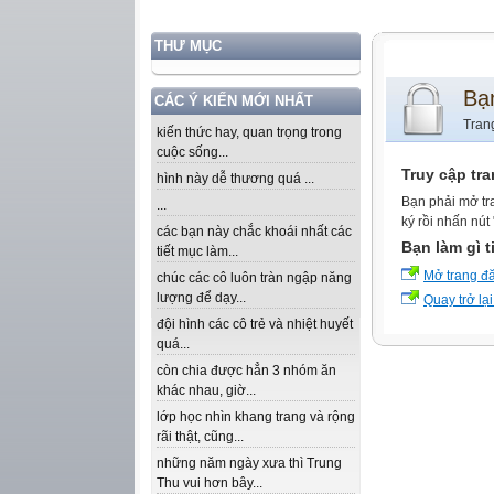
THƯ MỤC
Bạ
CÁC Ý KIẾN MỚI NHẤT
Tran
kiến thức hay, quan trọng trong
cuộc sống...
Truy cập tr
hình này dễ thương quá ...
Bạn phải mở tr
...
ký rồi nhấn nút
các bạn này chắc khoái nhất các
Bạn làm gì t
tiết mục làm...
Mở trang đ
chúc các cô luôn tràn ngập năng
lượng để dạy...
Quay trở lại
đội hình các cô trẻ và nhiệt huyết
quá...
còn chia được hẳn 3 nhóm ăn
khác nhau, giờ...
lớp học nhìn khang trang và rộng
rãi thật, cũng...
những năm ngày xưa thì Trung
Thu vui hơn bây...