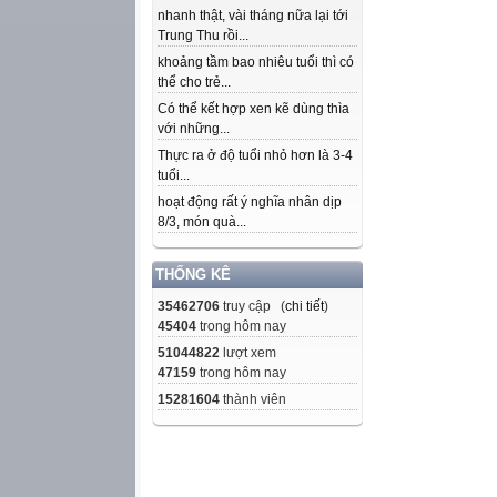
nhanh thật, vài tháng nữa lại tới
Trung Thu rồi...
khoảng tầm bao nhiêu tuổi thì có
thể cho trẻ...
Có thể kết hợp xen kẽ dùng thìa
với những...
Thực ra ở độ tuổi nhỏ hơn là 3-4
tuổi...
hoạt động rất ý nghĩa nhân dịp
8/3, món quà...
THỐNG KÊ
35462706
truy cập (
chi tiết
)
45404
trong hôm nay
51044822
lượt xem
47159
trong hôm nay
15281604
thành viên