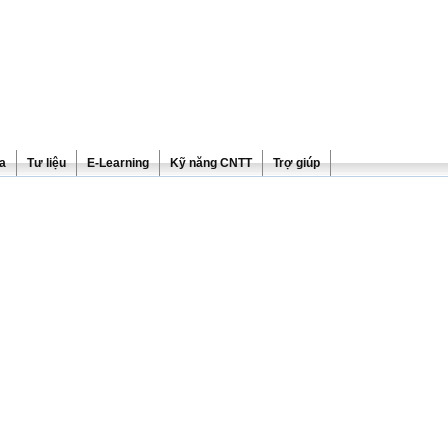
ra
Tư liệu
E-Learning
Kỹ năng CNTT
Trợ giúp