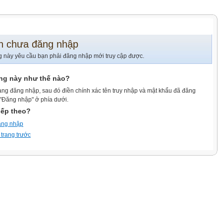
n chưa đăng nhập
g này yêu cầu bạn phải đăng nhập mới truy cập được.
ang này như thế nào?
ang đăng nhập, sau đó điền chính xác tên truy nhập và mật khẩu đã đăng
 "Đăng nhập" ở phía dưới.
iếp theo?
ăng nhập
 trang trước