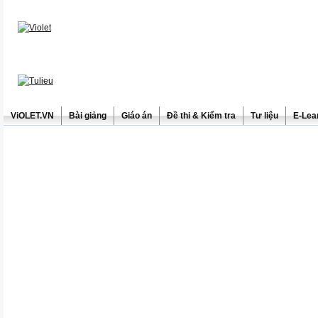
ViOLET.VN
Bài giảng
Giáo án
Đề thi & Kiểm tra
Tư liệu
E-Lea