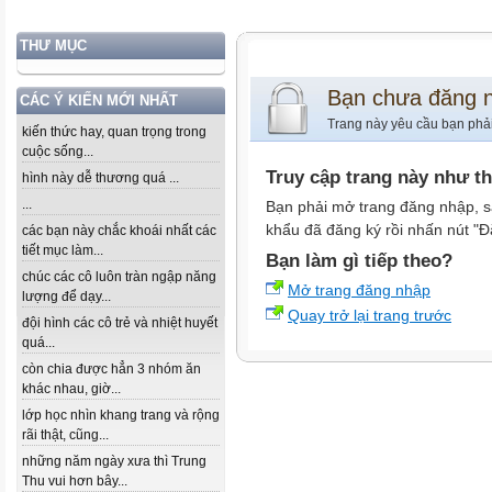
THƯ MỤC
Bạn chưa đăng 
CÁC Ý KIẾN MỚI NHẤT
Trang này yêu cầu bạn phả
kiến thức hay, quan trọng trong
cuộc sống...
Truy cập trang này như t
hình này dễ thương quá ...
...
Bạn phải mở trang đăng nhập, s
khẩu đã đăng ký rồi nhấn nút "Đ
các bạn này chắc khoái nhất các
tiết mục làm...
Bạn làm gì tiếp theo?
chúc các cô luôn tràn ngập năng
Mở trang đăng nhập
lượng để dạy...
Quay trở lại trang trước
đội hình các cô trẻ và nhiệt huyết
quá...
còn chia được hẳn 3 nhóm ăn
khác nhau, giờ...
lớp học nhìn khang trang và rộng
rãi thật, cũng...
những năm ngày xưa thì Trung
Thu vui hơn bây...