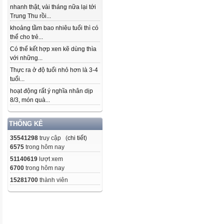
nhanh thật, vài tháng nữa lại tới
Trung Thu rồi...
khoảng tầm bao nhiêu tuổi thì có
thể cho trẻ...
Có thể kết hợp xen kẽ dùng thìa
với những...
Thực ra ở độ tuổi nhỏ hơn là 3-4
tuổi...
hoạt động rất ý nghĩa nhân dịp
8/3, món quà...
THỐNG KÊ
35541298
truy cập (
chi tiết
)
6575
trong hôm nay
51140619
lượt xem
6700
trong hôm nay
15281700
thành viên