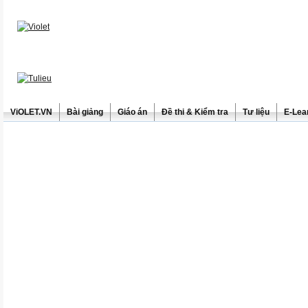
ViOLET.VN
Bài giảng
Giáo án
Đề thi & Kiểm tra
Tư liệu
E-Lea