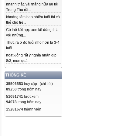
nhanh thật, vài tháng nữa lại tới
Trung Thu rồi...
khoảng tầm bao nhiêu tuổi thì có
thể cho trẻ...
Có thể kết hợp xen kẽ dùng thìa
với những...
Thực ra ở độ tuổi nhỏ hơn là 3-4
tuổi...
hoạt động rất ý nghĩa nhân dịp
8/3, món quà...
THỐNG KÊ
35506553
truy cập (
chi tiết
)
89250
trong hôm nay
51091741
lượt xem
94078
trong hôm nay
15281674
thành viên