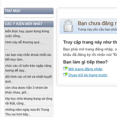
THƯ MỤC
Bạn chưa đăng 
CÁC Ý KIẾN MỚI NHẤT
Trang này yêu cầu bạn phả
kiến thức hay, quan trọng trong
cuộc sống...
Truy cập trang này như t
hình này dễ thương quá ...
...
Bạn phải mở trang đăng nhập, s
khẩu đã đăng ký rồi nhấn nút "Đ
các bạn này chắc khoái nhất các
tiết mục làm...
Bạn làm gì tiếp theo?
chúc các cô luôn tràn ngập năng
Mở trang đăng nhập
lượng để dạy...
Quay trở lại trang trước
đội hình các cô trẻ và nhiệt huyết
quá...
còn chia được hẳn 3 nhóm ăn
khác nhau, giờ...
lớp học nhìn khang trang và rộng
rãi thật, cũng...
những năm ngày xưa thì Trung
Thu vui hơn bây...