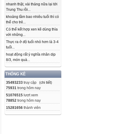
nhanh thật, vài tháng nữa lại tới
Trung Thu rồi...
khoảng tầm bao nhiêu tuổi thì có
thể cho trẻ...
Có thể kết hợp xen kẽ dùng thìa
với những...
Thực ra ở độ tuổi nhỏ hơn là 3-4
tuổi...
hoạt động rất ý nghĩa nhân dịp
8/3, món quà...
THỐNG KÊ
35493233
truy cập (
chi tiết
)
75931
trong hôm nay
51076515
lượt xem
78852
trong hôm nay
15281656
thành viên