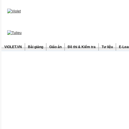
ViOLET.VN
Bài giảng
Giáo án
Đề thi & Kiểm tra
Tư liệu
E-Lea