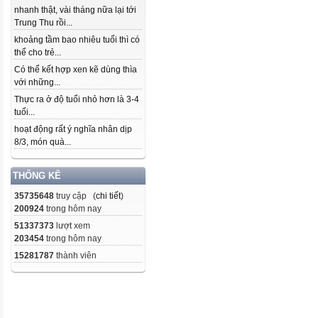
nhanh thật, vài tháng nữa lại tới
Trung Thu rồi...
khoảng tầm bao nhiêu tuổi thì có
thể cho trẻ...
Có thể kết hợp xen kẽ dùng thìa
với những...
Thực ra ở độ tuổi nhỏ hơn là 3-4
tuổi...
hoạt động rất ý nghĩa nhân dịp
8/3, món quà...
THỐNG KÊ
35735648
truy cập (
chi tiết
)
200924
trong hôm nay
51337373
lượt xem
203454
trong hôm nay
15281787
thành viên