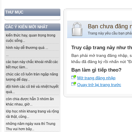
THƯ MỤC
Bạn chưa đăng 
CÁC Ý KIẾN MỚI NHẤT
Trang này yêu cầu bạn phả
kiến thức hay, quan trọng trong
cuộc sống...
Truy cập trang này như t
hình này dễ thương quá ...
...
Bạn phải mở trang đăng nhập, s
khẩu đã đăng ký rồi nhấn nút "Đ
các bạn này chắc khoái nhất các
tiết mục làm...
Bạn làm gì tiếp theo?
chúc các cô luôn tràn ngập năng
Mở trang đăng nhập
lượng để dạy...
Quay trở lại trang trước
đội hình các cô trẻ và nhiệt huyết
quá...
còn chia được hẳn 3 nhóm ăn
khác nhau, giờ...
lớp học nhìn khang trang và rộng
rãi thật, cũng...
những năm ngày xưa thì Trung
Thu vui hơn bây...