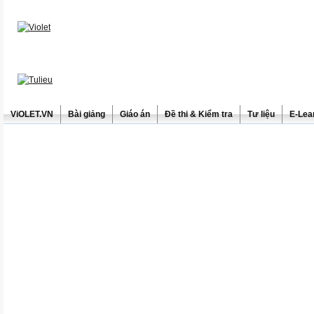
ViOLET.VN
Bài giảng
Giáo án
Đề thi & Kiểm tra
Tư liệu
E-Lea