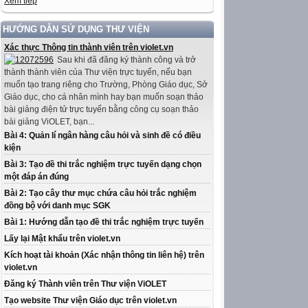
Xem tiếp
HƯỚNG DẪN SỬ DỤNG THƯ VIỆN
Xác thực Thông tin thành viên trên violet.vn
Sau khi đã đăng ký thành công và trở
thành thành viên của Thư viện trực tuyến, nếu bạn
muốn tạo trang riêng cho Trường, Phòng Giáo dục, Sở
Giáo dục, cho cá nhân mình hay bạn muốn soạn thảo
bài giảng điện tử trực tuyến bằng công cụ soạn thảo
bài giảng ViOLET, bạn...
Bài 4: Quản lí ngân hàng câu hỏi và sinh đề có điều
kiện
Bài 3: Tạo đề thi trắc nghiệm trực tuyến dạng chọn
một đáp án đúng
Bài 2: Tạo cây thư mục chứa câu hỏi trắc nghiệm
đồng bộ với danh mục SGK
Bài 1: Hướng dẫn tạo đề thi trắc nghiệm trực tuyến
Lấy lại Mật khẩu trên violet.vn
Kích hoạt tài khoản (Xác nhận thông tin liên hệ) trên
violet.vn
Đăng ký Thành viên trên Thư viện ViOLET
Tạo website Thư viện Giáo dục trên violet.vn