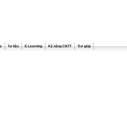
ra
Tư liệu
E-Learning
Kỹ năng CNTT
Trợ giúp