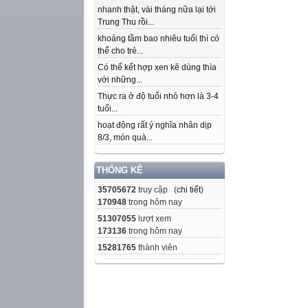
nhanh thật, vài tháng nữa lại tới
Trung Thu rồi...
khoảng tầm bao nhiêu tuổi thì có
thể cho trẻ...
Có thể kết hợp xen kẽ dùng thìa
với những...
Thực ra ở độ tuổi nhỏ hơn là 3-4
tuổi...
hoạt động rất ý nghĩa nhân dịp
8/3, món quà...
THỐNG KÊ
35705672
truy cập (
chi tiết
)
170948
trong hôm nay
51307055
lượt xem
173136
trong hôm nay
15281765
thành viên