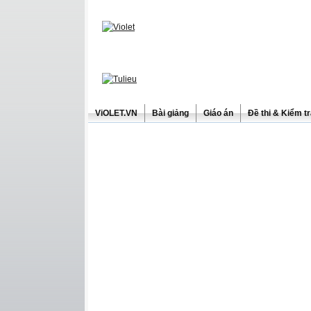
ViOLET.VN
Bài giảng
Giáo án
Đề thi & Kiểm t