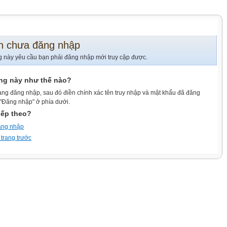
n chưa đăng nhập
g này yêu cầu bạn phải đăng nhập mới truy cập được.
ang này như thế nào?
ang đăng nhập, sau đó điền chính xác tên truy nhập và mật khẩu đã đăng
 "Đăng nhập" ở phía dưới.
iếp theo?
ăng nhập
 trang trước