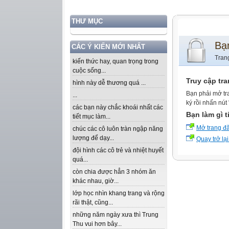
THƯ MỤC
Bạ
CÁC Ý KIẾN MỚI NHẤT
Tran
kiến thức hay, quan trọng trong
cuộc sống...
Truy cập tr
hình này dễ thương quá ...
Bạn phải mở tr
...
ký rồi nhấn nút
các bạn này chắc khoái nhất các
Bạn làm gì t
tiết mục làm...
Mở trang đ
chúc các cô luôn tràn ngập năng
lượng để dạy...
Quay trở lại
đội hình các cô trẻ và nhiệt huyết
quá...
còn chia được hẳn 3 nhóm ăn
khác nhau, giờ...
lớp học nhìn khang trang và rộng
rãi thật, cũng...
những năm ngày xưa thì Trung
Thu vui hơn bây...