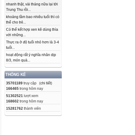
nhanh thật, vài tháng nữa lại tới
Trung Thu rồi...
khoảng tầm bao nhiêu tuổi thì có
thể cho trẻ...
Có thể kết hợp xen kẽ dùng thìa
với những...
Thực ra ở độ tuổi nhỏ hơn là 3-4
tuổi...
hoạt động rất ý nghĩa nhân dịp
8/3, món quà...
THỐNG KÊ
35701189
truy cập (
chi tiết
)
166465
trong hôm nay
51302521
lượt xem
168602
trong hôm nay
15281762
thành viên