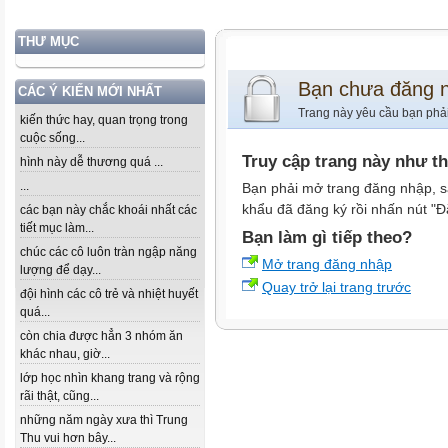
THƯ MỤC
Bạn chưa đăng 
CÁC Ý KIẾN MỚI NHẤT
Trang này yêu cầu bạn phả
kiến thức hay, quan trọng trong
cuộc sống...
Truy cập trang này như t
hình này dễ thương quá ...
...
Bạn phải mở trang đăng nhập, s
khẩu đã đăng ký rồi nhấn nút "Đ
các bạn này chắc khoái nhất các
tiết mục làm...
Bạn làm gì tiếp theo?
chúc các cô luôn tràn ngập năng
Mở trang đăng nhập
lượng để dạy...
Quay trở lại trang trước
đội hình các cô trẻ và nhiệt huyết
quá...
còn chia được hẳn 3 nhóm ăn
khác nhau, giờ...
lớp học nhìn khang trang và rộng
rãi thật, cũng...
những năm ngày xưa thì Trung
Thu vui hơn bây...