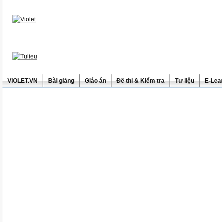
ViOLET.VN
Bài giảng
Giáo án
Đề thi & Kiểm tra
Tư liệu
E-Lea