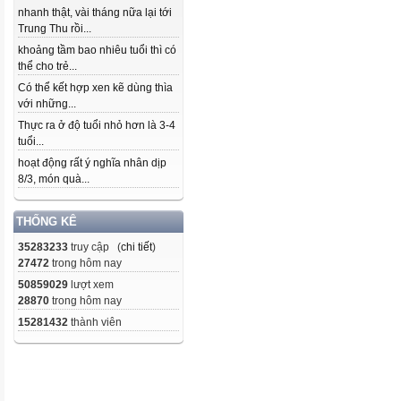
nhanh thật, vài tháng nữa lại tới
Trung Thu rồi...
khoảng tầm bao nhiêu tuổi thì có
thể cho trẻ...
Có thể kết hợp xen kẽ dùng thìa
với những...
Thực ra ở độ tuổi nhỏ hơn là 3-4
tuổi...
hoạt động rất ý nghĩa nhân dịp
8/3, món quà...
THỐNG KÊ
35283233
truy cập (
chi tiết
)
27472
trong hôm nay
50859029
lượt xem
28870
trong hôm nay
15281432
thành viên