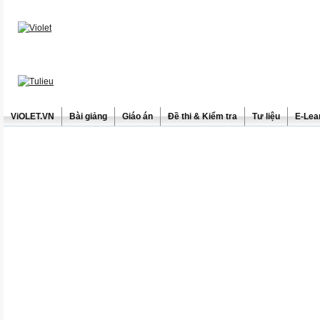
ViOLET.VN
Bài giảng
Giáo án
Đề thi & Kiểm tra
Tư liệu
E-Lea