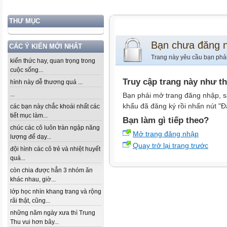
THƯ MỤC
Bạn chưa đăng 
CÁC Ý KIẾN MỚI NHẤT
Trang này yêu cầu bạn phả
kiến thức hay, quan trọng trong
cuộc sống...
Truy cập trang này như t
hình này dễ thương quá ...
...
Bạn phải mở trang đăng nhập, s
khẩu đã đăng ký rồi nhấn nút "Đ
các bạn này chắc khoái nhất các
tiết mục làm...
Bạn làm gì tiếp theo?
chúc các cô luôn tràn ngập năng
Mở trang đăng nhập
lượng để dạy...
Quay trở lại trang trước
đội hình các cô trẻ và nhiệt huyết
quá...
còn chia được hẳn 3 nhóm ăn
khác nhau, giờ...
lớp học nhìn khang trang và rộng
rãi thật, cũng...
những năm ngày xưa thì Trung
Thu vui hơn bây...