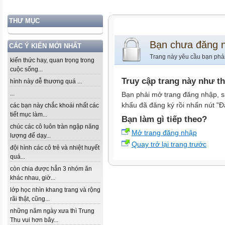
THƯ MỤC
Bạn chưa đăng 
CÁC Ý KIẾN MỚI NHẤT
Trang này yêu cầu bạn phả
kiến thức hay, quan trọng trong
cuộc sống...
Truy cập trang này như t
hình này dễ thương quá ...
...
Bạn phải mở trang đăng nhập, s
khẩu đã đăng ký rồi nhấn nút "Đ
các bạn này chắc khoái nhất các
tiết mục làm...
Bạn làm gì tiếp theo?
chúc các cô luôn tràn ngập năng
Mở trang đăng nhập
lượng để dạy...
Quay trở lại trang trước
đội hình các cô trẻ và nhiệt huyết
quá...
còn chia được hẳn 3 nhóm ăn
khác nhau, giờ...
lớp học nhìn khang trang và rộng
rãi thật, cũng...
những năm ngày xưa thì Trung
Thu vui hơn bây...