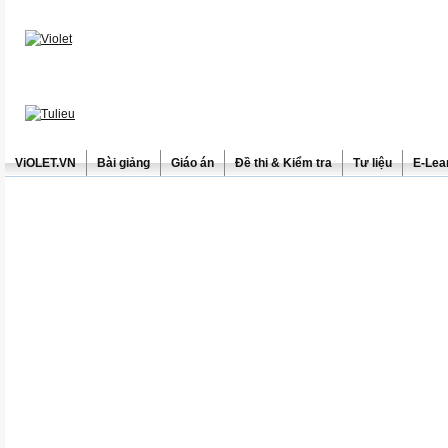
ViOLET.VN
Bài giảng
Giáo án
Đề thi & Kiểm tra
Tư liệu
E-Lea