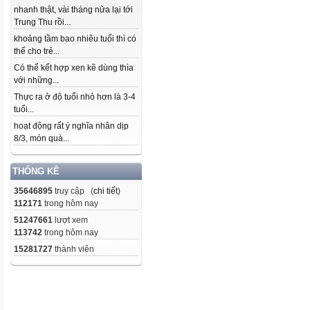
nhanh thật, vài tháng nữa lại tới
Trung Thu rồi...
khoảng tầm bao nhiêu tuổi thì có
thể cho trẻ...
Có thể kết hợp xen kẽ dùng thìa
với những...
Thực ra ở độ tuổi nhỏ hơn là 3-4
tuổi...
hoạt động rất ý nghĩa nhân dịp
8/3, món quà...
THỐNG KÊ
35646895
truy cập (
chi tiết
)
112171
trong hôm nay
51247661
lượt xem
113742
trong hôm nay
15281727
thành viên