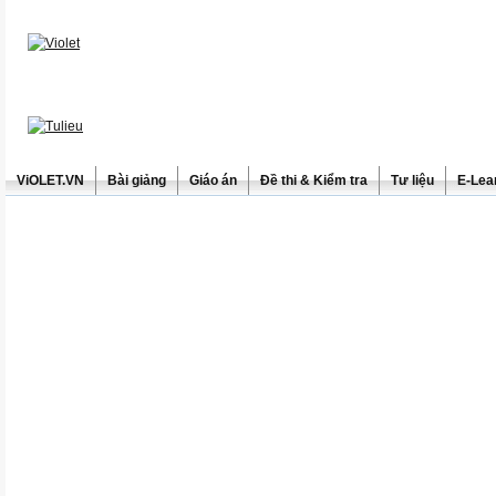
ViOLET.VN
Bài giảng
Giáo án
Đề thi & Kiểm tra
Tư liệu
E-Lea