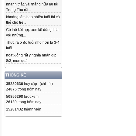
nhanh thật, vài tháng nữa lại tới
Trung Thu rồi...
khoảng tầm bao nhiêu tuổi thì có
thể cho trẻ...
Có thể kết hợp xen kẽ dùng thìa
với những...
Thực ra ở độ tuổi nhỏ hơn là 3-4
tuổi...
hoạt động rất ý nghĩa nhân dịp
8/3, món quà...
THỐNG KÊ
35280636
truy cập (
chi tiết
)
24875
trong hôm nay
50856298
lượt xem
26139
trong hôm nay
15281432
thành viên