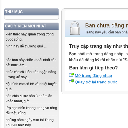
THƯ MỤC
Bạn chưa đăng 
CÁC Ý KIẾN MỚI NHẤT
Trang này yêu cầu bạn phả
kiến thức hay, quan trọng trong
cuộc sống...
Truy cập trang này như t
hình này dễ thương quá ...
...
Bạn phải mở trang đăng nhập, s
khẩu đã đăng ký rồi nhấn nút "Đ
các bạn này chắc khoái nhất các
tiết mục làm...
Bạn làm gì tiếp theo?
chúc các cô luôn tràn ngập năng
Mở trang đăng nhập
lượng để dạy...
Quay trở lại trang trước
đội hình các cô trẻ và nhiệt huyết
quá...
còn chia được hẳn 3 nhóm ăn
khác nhau, giờ...
lớp học nhìn khang trang và rộng
rãi thật, cũng...
những năm ngày xưa thì Trung
Thu vui hơn bây...