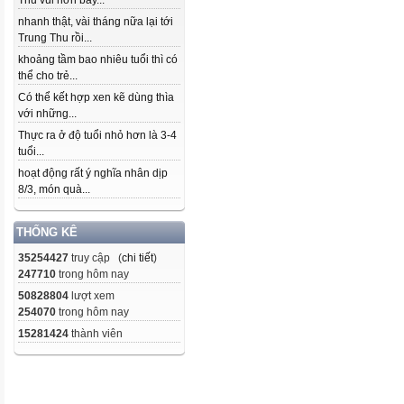
Thu vui hơn bây...
nhanh thật, vài tháng nữa lại tới
Trung Thu rồi...
khoảng tầm bao nhiêu tuổi thì có
thể cho trẻ...
Có thể kết hợp xen kẽ dùng thìa
với những...
Thực ra ở độ tuổi nhỏ hơn là 3-4
tuổi...
hoạt động rất ý nghĩa nhân dịp
8/3, món quà...
THỐNG KÊ
35254427
truy cập (
chi tiết
)
247710
trong hôm nay
50828804
lượt xem
254070
trong hôm nay
15281424
thành viên