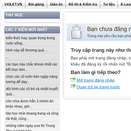
ViOLET.VN
Bài giảng
Giáo án
Đề thi & Kiểm tra
Tư liệu
E-Lea
THƯ MỤC
Bạn chưa đăng 
CÁC Ý KIẾN MỚI NHẤT
Trang này yêu cầu bạn phả
kiến thức hay, quan trọng trong
cuộc sống...
Truy cập trang này như t
hình này dễ thương quá ...
...
Bạn phải mở trang đăng nhập, s
khẩu đã đăng ký rồi nhấn nút "Đ
các bạn này chắc khoái nhất các
tiết mục làm...
Bạn làm gì tiếp theo?
chúc các cô luôn tràn ngập năng
Mở trang đăng nhập
lượng để dạy...
Quay trở lại trang trước
đội hình các cô trẻ và nhiệt huyết
quá...
còn chia được hẳn 3 nhóm ăn
khác nhau, giờ...
lớp học nhìn khang trang và rộng
rãi thật, cũng...
những năm ngày xưa thì Trung