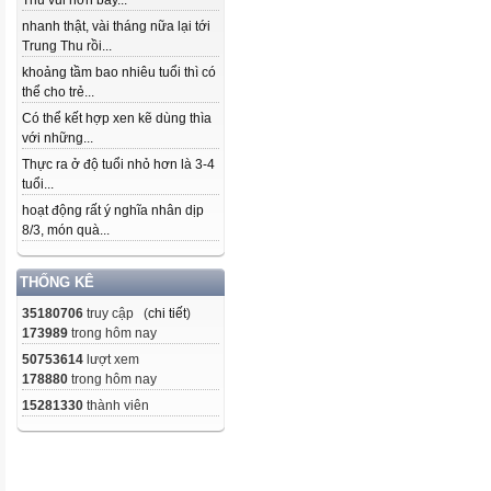
Thu vui hơn bây...
nhanh thật, vài tháng nữa lại tới
Trung Thu rồi...
khoảng tầm bao nhiêu tuổi thì có
thể cho trẻ...
Có thể kết hợp xen kẽ dùng thìa
với những...
Thực ra ở độ tuổi nhỏ hơn là 3-4
tuổi...
hoạt động rất ý nghĩa nhân dịp
8/3, món quà...
THỐNG KÊ
35180706
truy cập (
chi tiết
)
173989
trong hôm nay
50753614
lượt xem
178880
trong hôm nay
15281330
thành viên