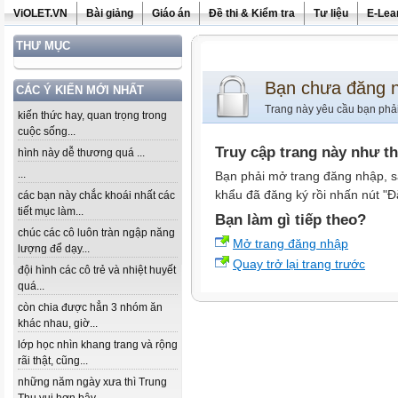
ViOLET.VN
Bài giảng
Giáo án
Đề thi & Kiểm tra
Tư liệu
E-Lea
THƯ MỤC
Bạn chưa đăng 
CÁC Ý KIẾN MỚI NHẤT
Trang này yêu cầu bạn phả
kiến thức hay, quan trọng trong
cuộc sống...
Truy cập trang này như t
hình này dễ thương quá ...
...
Bạn phải mở trang đăng nhập, s
khẩu đã đăng ký rồi nhấn nút "Đ
các bạn này chắc khoái nhất các
tiết mục làm...
Bạn làm gì tiếp theo?
chúc các cô luôn tràn ngập năng
Mở trang đăng nhập
lượng để dạy...
Quay trở lại trang trước
đội hình các cô trẻ và nhiệt huyết
quá...
còn chia được hẳn 3 nhóm ăn
khác nhau, giờ...
lớp học nhìn khang trang và rộng
rãi thật, cũng...
những năm ngày xưa thì Trung