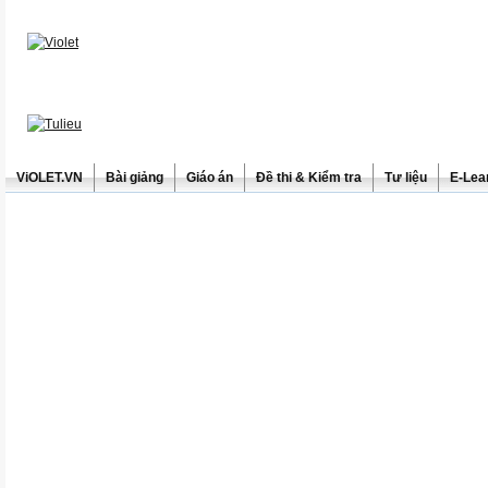
ViOLET.VN
Bài giảng
Giáo án
Đề thi & Kiểm tra
Tư liệu
E-Lea