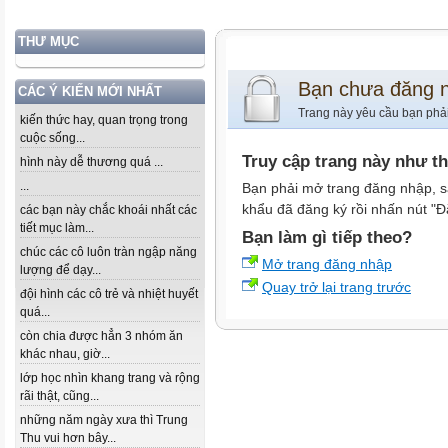
THƯ MỤC
Bạn chưa đăng 
CÁC Ý KIẾN MỚI NHẤT
Trang này yêu cầu bạn phả
kiến thức hay, quan trọng trong
cuộc sống...
Truy cập trang này như t
hình này dễ thương quá ...
...
Bạn phải mở trang đăng nhập, s
khẩu đã đăng ký rồi nhấn nút "Đ
các bạn này chắc khoái nhất các
tiết mục làm...
Bạn làm gì tiếp theo?
chúc các cô luôn tràn ngập năng
Mở trang đăng nhập
lượng để dạy...
Quay trở lại trang trước
đội hình các cô trẻ và nhiệt huyết
quá...
còn chia được hẳn 3 nhóm ăn
khác nhau, giờ...
lớp học nhìn khang trang và rộng
rãi thật, cũng...
những năm ngày xưa thì Trung
Thu vui hơn bây...