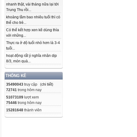
nhanh thật, vài tháng nữa lại tới
Trung Thu rồi...
khoảng tầm bao nhiêu tuổi thì có
thể cho trẻ...
Có thể kết hợp xen kẽ dùng thìa
với những...
Thực ra ở độ tuổi nhỏ hơn là 3-4
tuổi...
hoạt động rất ý nghĩa nhân dịp
8/3, món quà...
THỐNG KÊ
35490043
truy cập (
chi tiết
)
72741
trong hôm nay
51073109
lượt xem
75446
trong hôm nay
15281648
thành viên