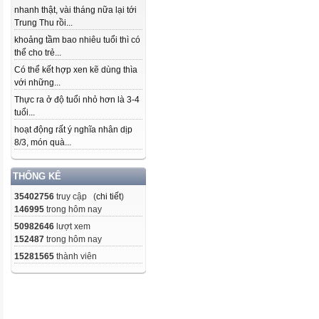
nhanh thật, vài tháng nữa lại tới
Trung Thu rồi...
khoảng tầm bao nhiêu tuổi thì có
thể cho trẻ...
Có thể kết hợp xen kẽ dùng thìa
với những...
Thực ra ở độ tuổi nhỏ hơn là 3-4
tuổi...
hoạt động rất ý nghĩa nhân dịp
8/3, món quà...
THỐNG KÊ
35402756
truy cập (
chi tiết
)
146995
trong hôm nay
50982646
lượt xem
152487
trong hôm nay
15281565
thành viên