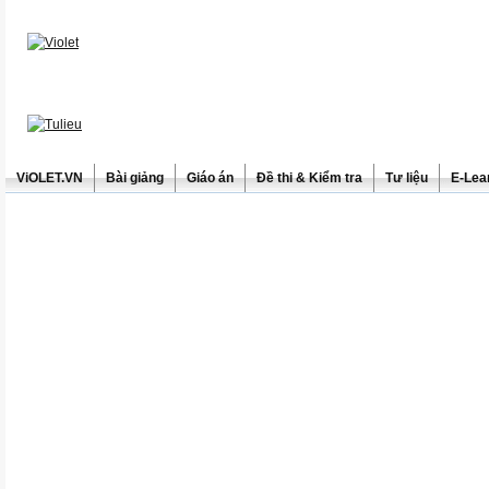
ViOLET.VN
Bài giảng
Giáo án
Đề thi & Kiểm tra
Tư liệu
E-Lea