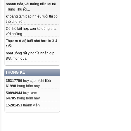
nhanh thật, vài tháng nữa lại tới
Trung Thu rồi...
khoảng tầm bao nhiêu tuổi thì có
thể cho trẻ...
Có thể kết hợp xen kẽ dùng thìa
với những...
Thực ra ở độ tuổi nhỏ hơn là 3-4
tuổi...
hoạt động rất ý nghĩa nhân dịp
8/3, món quà...
THỐNG KÊ
35317759
truy cập (
chi tiết
)
61998
trong hôm nay
50894944
lượt xem
64785
trong hôm nay
15281453
thành viên