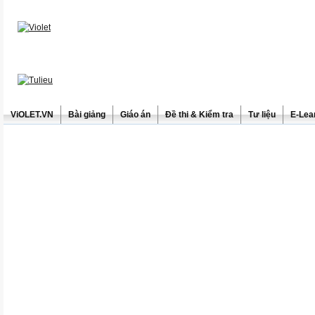
ViOLET.VN
Bài giảng
Giáo án
Đề thi & Kiểm tra
Tư liệu
E-Lea