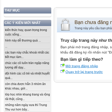
THƯ MỤC
Bạn chưa đăng 
CÁC Ý KIẾN MỚI NHẤT
Trang này yêu cầu bạn phả
kiến thức hay, quan trọng trong
cuộc sống...
Truy cập trang này như t
hình này dễ thương quá ...
...
Bạn phải mở trang đăng nhập, s
khẩu đã đăng ký rồi nhấn nút "Đ
các bạn này chắc khoái nhất các
tiết mục làm...
Bạn làm gì tiếp theo?
chúc các cô luôn tràn ngập năng
Mở trang đăng nhập
lượng để dạy...
Quay trở lại trang trước
đội hình các cô trẻ và nhiệt huyết
quá...
còn chia được hẳn 3 nhóm ăn
khác nhau, giờ...
lớp học nhìn khang trang và rộng
rãi thật, cũng...
những năm ngày xưa thì Trung
Thu vui hơn bây...