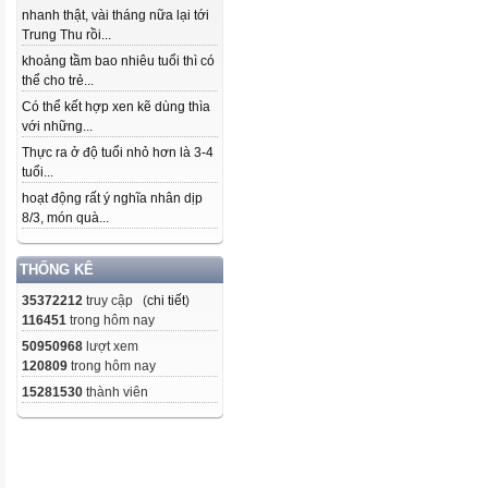
nhanh thật, vài tháng nữa lại tới
Trung Thu rồi...
khoảng tầm bao nhiêu tuổi thì có
thể cho trẻ...
Có thể kết hợp xen kẽ dùng thìa
với những...
Thực ra ở độ tuổi nhỏ hơn là 3-4
tuổi...
hoạt động rất ý nghĩa nhân dịp
8/3, món quà...
THỐNG KÊ
35372212
truy cập (
chi tiết
)
116451
trong hôm nay
50950968
lượt xem
120809
trong hôm nay
15281530
thành viên