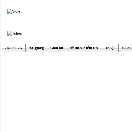
ViOLET.VN
Bài giảng
Giáo án
Đề thi & Kiểm tra
Tư liệu
E-Lea