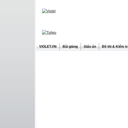
ViOLET.VN
Bài giảng
Giáo án
Đề thi & Kiểm t