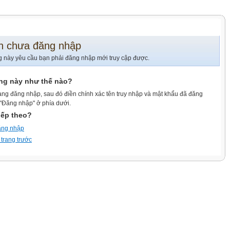
n chưa đăng nhập
g này yêu cầu bạn phải đăng nhập mới truy cập được.
ang này như thế nào?
ang đăng nhập, sau đó điền chính xác tên truy nhập và mật khẩu đã đăng
 "Đăng nhập" ở phía dưới.
iếp theo?
ăng nhập
 trang trước