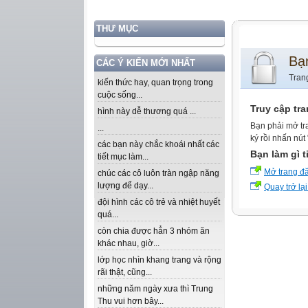
THƯ MỤC
Bạ
CÁC Ý KIẾN MỚI NHẤT
Tran
kiến thức hay, quan trọng trong
cuộc sống...
Truy cập tr
hình này dễ thương quá ...
Bạn phải mở tr
...
ký rồi nhấn nút
các bạn này chắc khoái nhất các
Bạn làm gì t
tiết mục làm...
Mở trang đ
chúc các cô luôn tràn ngập năng
lượng để dạy...
Quay trở lại
đội hình các cô trẻ và nhiệt huyết
quá...
còn chia được hẳn 3 nhóm ăn
khác nhau, giờ...
lớp học nhìn khang trang và rộng
rãi thật, cũng...
những năm ngày xưa thì Trung
Thu vui hơn bây...