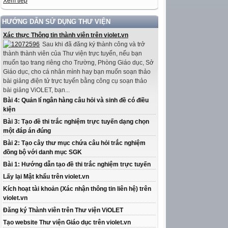
Xem tiếp
HƯỚNG DẪN SỬ DỤNG THƯ VIỆN
Xác thực Thông tin thành viên trên violet.vn
Sau khi đã đăng ký thành công và trở
thành thành viên của Thư viện trực tuyến, nếu bạn
muốn tạo trang riêng cho Trường, Phòng Giáo dục, Sở
Giáo dục, cho cá nhân mình hay bạn muốn soạn thảo
bài giảng điện tử trực tuyến bằng công cụ soạn thảo
bài giảng ViOLET, bạn...
Bài 4: Quản lí ngân hàng câu hỏi và sinh đề có điều
kiện
Bài 3: Tạo đề thi trắc nghiệm trực tuyến dạng chọn
một đáp án đúng
Bài 2: Tạo cây thư mục chứa câu hỏi trắc nghiệm
đồng bộ với danh mục SGK
Bài 1: Hướng dẫn tạo đề thi trắc nghiệm trực tuyến
Lấy lại Mật khẩu trên violet.vn
Kích hoạt tài khoản (Xác nhận thông tin liên hệ) trên
violet.vn
Đăng ký Thành viên trên Thư viện ViOLET
Tạo website Thư viện Giáo dục trên violet.vn