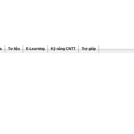
ra
Tư liệu
E-Learning
Kỹ năng CNTT
Trợ giúp