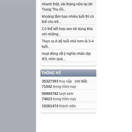
nhanh thật, vài tháng nữa lại tới
Trung Thu rồi...
khoảng tầm bao nhiêu tuổi thì có
thể cho trẻ...
Có thể kết hợp xen kẽ dùng thìa
với những...
Thực ra ở độ tuổi nhỏ hơn là 3-4
tuổi...
hoạt động rất ý nghĩa nhân dịp
8/3, món quà...
THỐNG KÊ
35327303
truy cập (
chi tiết
)
71542
trong hôm nay
50904782
lượt xem
74623
trong hôm nay
15281474
thành viên