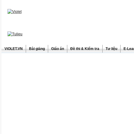
ViOLET.VN
Bài giảng
Giáo án
Đề thi & Kiểm tra
Tư liệu
E-Lea