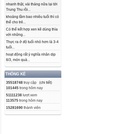
nhanh thật, vài tháng nữa lại tới
Trung Thu rồi...
khoảng tầm bao nhiêu tuổi thì có
thể cho trẻ...
Có thể kết hợp xen kẽ dùng thìa
với những...
Thực ra ở độ tuổi nhỏ hơn là 3-4
tuổi...
hoạt động rất ý nghĩa nhân dịp
8/3, món quà...
THỐNG KÊ
35518748
truy cập (
chi tiết
)
101445
trong hôm nay
51111238
lượt xem
113575
trong hôm nay
15281690
thành viên