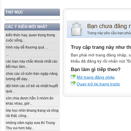
THƯ MỤC
Bạn chưa đăng 
CÁC Ý KIẾN MỚI NHẤT
Trang này yêu cầu bạn phả
kiến thức hay, quan trọng trong
cuộc sống...
Truy cập trang này như t
hình này dễ thương quá ...
...
Bạn phải mở trang đăng nhập, s
khẩu đã đăng ký rồi nhấn nút "Đ
các bạn này chắc khoái nhất các
tiết mục làm...
Bạn làm gì tiếp theo?
chúc các cô luôn tràn ngập năng
Mở trang đăng nhập
lượng để dạy...
Quay trở lại trang trước
đội hình các cô trẻ và nhiệt huyết
quá...
còn chia được hẳn 3 nhóm ăn
khác nhau, giờ...
lớp học nhìn khang trang và rộng
rãi thật, cũng...
những năm ngày xưa thì Trung
Thu vui hơn bây...