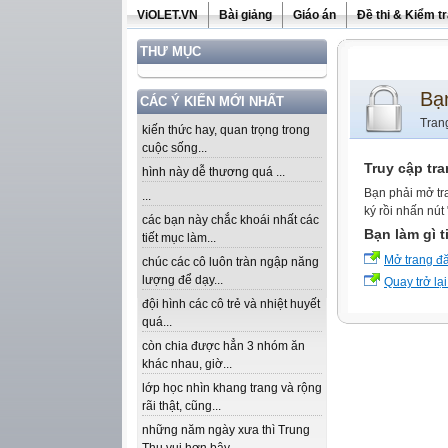
ViOLET.VN
Bài giảng
Giáo án
Đề thi & Kiểm t
THƯ MỤC
Bạ
CÁC Ý KIẾN MỚI NHẤT
Tran
kiến thức hay, quan trọng trong
cuộc sống...
Truy cập tr
hình này dễ thương quá ...
Bạn phải mở tr
...
ký rồi nhấn nút
các bạn này chắc khoái nhất các
Bạn làm gì t
tiết mục làm...
Mở trang đ
chúc các cô luôn tràn ngập năng
lượng để dạy...
Quay trở lại
đội hình các cô trẻ và nhiệt huyết
quá...
còn chia được hẳn 3 nhóm ăn
khác nhau, giờ...
lớp học nhìn khang trang và rộng
rãi thật, cũng...
những năm ngày xưa thì Trung