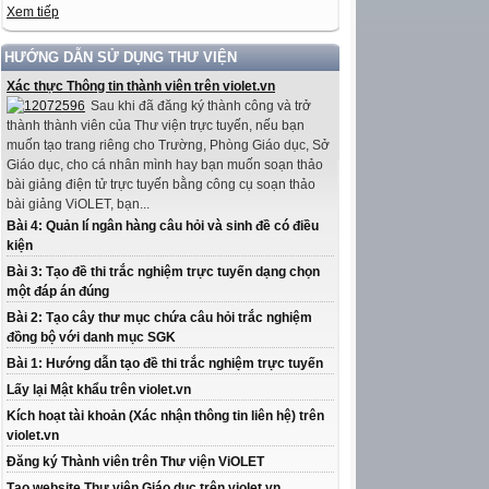
Xem tiếp
HƯỚNG DẪN SỬ DỤNG THƯ VIỆN
Xác thực Thông tin thành viên trên violet.vn
Sau khi đã đăng ký thành công và trở
thành thành viên của Thư viện trực tuyến, nếu bạn
muốn tạo trang riêng cho Trường, Phòng Giáo dục, Sở
Giáo dục, cho cá nhân mình hay bạn muốn soạn thảo
bài giảng điện tử trực tuyến bằng công cụ soạn thảo
bài giảng ViOLET, bạn...
Bài 4: Quản lí ngân hàng câu hỏi và sinh đề có điều
kiện
Bài 3: Tạo đề thi trắc nghiệm trực tuyến dạng chọn
một đáp án đúng
Bài 2: Tạo cây thư mục chứa câu hỏi trắc nghiệm
đồng bộ với danh mục SGK
Bài 1: Hướng dẫn tạo đề thi trắc nghiệm trực tuyến
Lấy lại Mật khẩu trên violet.vn
Kích hoạt tài khoản (Xác nhận thông tin liên hệ) trên
violet.vn
Đăng ký Thành viên trên Thư viện ViOLET
Tạo website Thư viện Giáo dục trên violet.vn