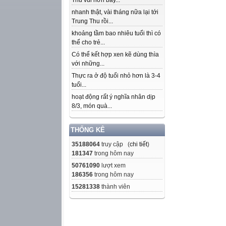
Thu vui hơn bây...
nhanh thật, vài tháng nữa lại tới
Trung Thu rồi...
khoảng tầm bao nhiêu tuổi thì có
thể cho trẻ...
Có thể kết hợp xen kẽ dùng thìa
với những...
Thực ra ở độ tuổi nhỏ hơn là 3-4
tuổi...
hoạt động rất ý nghĩa nhân dịp
8/3, món quà...
THỐNG KÊ
35188064
truy cập (
chi tiết
)
181347
trong hôm nay
50761090
lượt xem
186356
trong hôm nay
15281338
thành viên