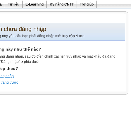
ra
Tư liệu
E-Learning
Kỹ năng CNTT
Trợ giúp
n chưa đăng nhập
g này yêu cầu bạn phải đăng nhập mới truy cập được.
ang này như thế nào?
ang đăng nhập, sau đó điền chính xác tên truy nhập và mật khẩu đã đăng
 "Đăng nhập" ở phía dưới.
iếp theo?
ăng nhập
 trang trước