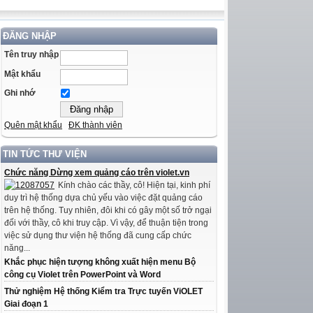
ĐĂNG NHẬP
Tên truy nhập
Mật khẩu
Ghi nhớ
Quên mật khẩu
ĐK thành viên
TIN TỨC THƯ VIỆN
Chức năng Dừng xem quảng cáo trên violet.vn
Kính chào các thầy, cô! Hiện tại, kinh phí
duy trì hệ thống dựa chủ yếu vào việc đặt quảng cáo
trên hệ thống. Tuy nhiên, đôi khi có gây một số trở ngại
đối với thầy, cô khi truy cập. Vì vậy, để thuận tiện trong
việc sử dụng thư viện hệ thống đã cung cấp chức
năng...
Khắc phục hiện tượng không xuất hiện menu Bộ
công cụ Violet trên PowerPoint và Word
Thử nghiệm Hệ thống Kiểm tra Trực tuyến ViOLET
Giai đoạn 1