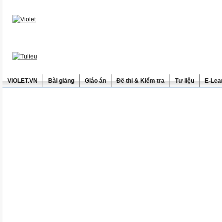
ViOLET.VN
Bài giảng
Giáo án
Đề thi & Kiểm tra
Tư liệu
E-Lea