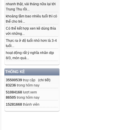
nhanh thật, vài tháng nữa lại tới
Trung Thu rồi...
khoảng tầm bao nhiêu tuổi thì có
thể cho trẻ...
Có thể kết hợp xen kẽ dùng thìa
với những...
Thực ra ở độ tuổi nhỏ hơn là 3-4
tuổi...
hoạt động rất ý nghĩa nhân dịp
8/3, món quà...
THỐNG KÊ
35500539
truy cập (
chi tiết
)
83236
trong hôm nay
51084168
lượt xem
86505
trong hôm nay
15281668
thành viên