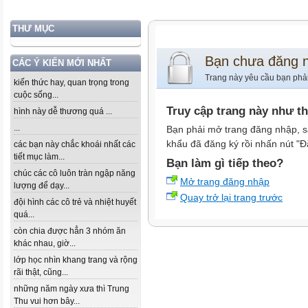
THƯ MỤC
Bạn chưa đăng 
CÁC Ý KIẾN MỚI NHẤT
Trang này yêu cầu bạn phả
kiến thức hay, quan trọng trong
cuộc sống...
Truy cập trang này như t
hình này dễ thương quá ...
...
Bạn phải mở trang đăng nhập, s
khẩu đã đăng ký rồi nhấn nút "Đ
các bạn này chắc khoái nhất các
tiết mục làm...
Bạn làm gì tiếp theo?
chúc các cô luôn tràn ngập năng
Mở trang đăng nhập
lượng để dạy...
Quay trở lại trang trước
đội hình các cô trẻ và nhiệt huyết
quá...
còn chia được hẳn 3 nhóm ăn
khác nhau, giờ...
lớp học nhìn khang trang và rộng
rãi thật, cũng...
những năm ngày xưa thì Trung
Thu vui hơn bây...