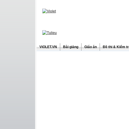
ViOLET.VN
Bài giảng
Giáo án
Đề thi & Kiểm t