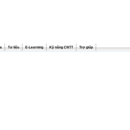
ra
Tư liệu
E-Learning
Kỹ năng CNTT
Trợ giúp