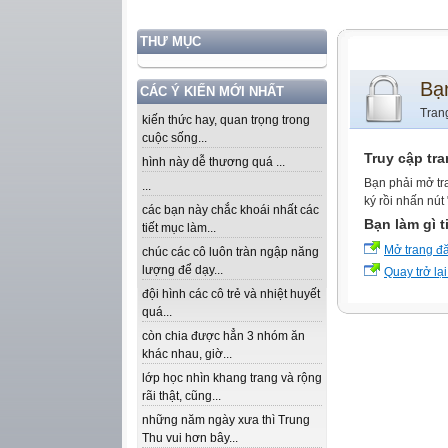
THƯ MỤC
Bạ
CÁC Ý KIẾN MỚI NHẤT
Tran
kiến thức hay, quan trọng trong
cuộc sống...
Truy cập tr
hình này dễ thương quá ...
Bạn phải mở tr
...
ký rồi nhấn nút
các bạn này chắc khoái nhất các
Bạn làm gì t
tiết mục làm...
Mở trang đ
chúc các cô luôn tràn ngập năng
lượng để dạy...
Quay trở lại
đội hình các cô trẻ và nhiệt huyết
quá...
còn chia được hẳn 3 nhóm ăn
khác nhau, giờ...
lớp học nhìn khang trang và rộng
rãi thật, cũng...
những năm ngày xưa thì Trung
Thu vui hơn bây...