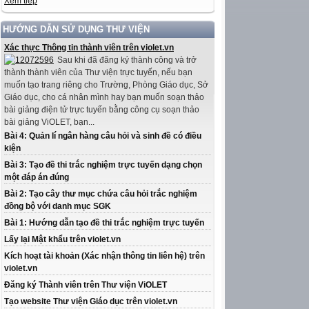
Xem tiếp
HƯỚNG DẪN SỬ DỤNG THƯ VIỆN
Xác thực Thông tin thành viên trên violet.vn
Sau khi đã đăng ký thành công và trở
thành thành viên của Thư viện trực tuyến, nếu bạn
muốn tạo trang riêng cho Trường, Phòng Giáo dục, Sở
Giáo dục, cho cá nhân mình hay bạn muốn soạn thảo
bài giảng điện tử trực tuyến bằng công cụ soạn thảo
bài giảng ViOLET, bạn...
Bài 4: Quản lí ngân hàng câu hỏi và sinh đề có điều
kiện
Bài 3: Tạo đề thi trắc nghiệm trực tuyến dạng chọn
một đáp án đúng
Bài 2: Tạo cây thư mục chứa câu hỏi trắc nghiệm
đồng bộ với danh mục SGK
Bài 1: Hướng dẫn tạo đề thi trắc nghiệm trực tuyến
Lấy lại Mật khẩu trên violet.vn
Kích hoạt tài khoản (Xác nhận thông tin liên hệ) trên
violet.vn
Đăng ký Thành viên trên Thư viện ViOLET
Tạo website Thư viện Giáo dục trên violet.vn