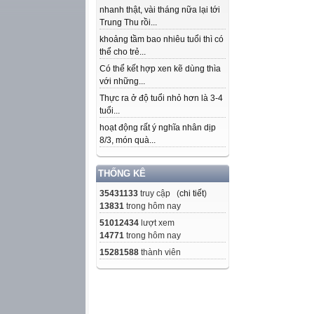
nhanh thật, vài tháng nữa lại tới
Trung Thu rồi...
khoảng tầm bao nhiêu tuổi thì có
thể cho trẻ...
Có thể kết hợp xen kẽ dùng thìa
với những...
Thực ra ở độ tuổi nhỏ hơn là 3-4
tuổi...
hoạt động rất ý nghĩa nhân dịp
8/3, món quà...
THỐNG KÊ
35431133
truy cập (
chi tiết
)
13831
trong hôm nay
51012434
lượt xem
14771
trong hôm nay
15281588
thành viên