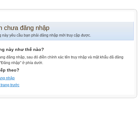
n chưa đăng nhập
g này yêu cầu bạn phải đăng nhập mới truy cập được.
ang này như thế nào?
ang đăng nhập, sau đó điền chính xác tên truy nhập và mật khẩu đã đăng
 "Đăng nhập" ở phía dưới.
iếp theo?
ăng nhập
 trang trước