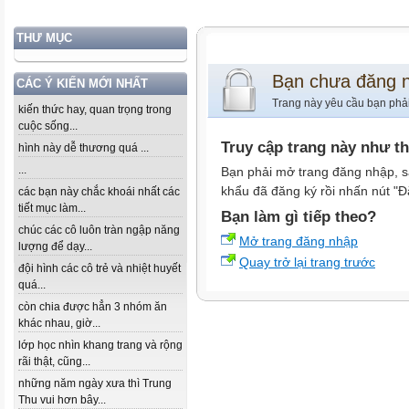
THƯ MỤC
Bạn chưa đăng 
CÁC Ý KIẾN MỚI NHẤT
Trang này yêu cầu bạn phả
kiến thức hay, quan trọng trong
cuộc sống...
Truy cập trang này như t
hình này dễ thương quá ...
...
Bạn phải mở trang đăng nhập, s
khẩu đã đăng ký rồi nhấn nút "Đ
các bạn này chắc khoái nhất các
tiết mục làm...
Bạn làm gì tiếp theo?
chúc các cô luôn tràn ngập năng
Mở trang đăng nhập
lượng để dạy...
Quay trở lại trang trước
đội hình các cô trẻ và nhiệt huyết
quá...
còn chia được hẳn 3 nhóm ăn
khác nhau, giờ...
lớp học nhìn khang trang và rộng
rãi thật, cũng...
những năm ngày xưa thì Trung
Thu vui hơn bây...