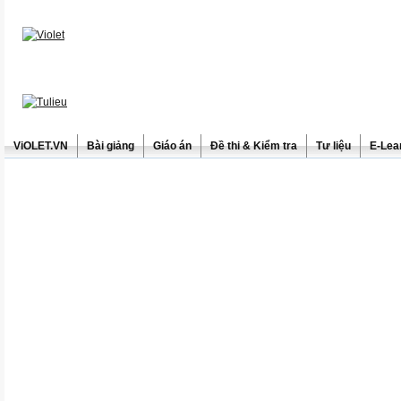
ViOLET.VN
Bài giảng
Giáo án
Đề thi & Kiểm tra
Tư liệu
E-Lea