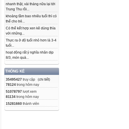
nhanh thật, vài tháng nữa lại tới
Trung Thu rồi...
khoảng tầm bao nhiêu tuổi thì có
thể cho trẻ...
Có thể kết hợp xen kẽ dùng thìa
với những...
Thực ra ở độ tuổi nhỏ hơn là 3-4
tuổi...
hoạt động rất ý nghĩa nhân dịp
8/3, món quà...
THỐNG KÊ
35495427
truy cập (
chi tiết
)
78124
trong hôm nay
51078797
lượt xem
81134
trong hôm nay
15281660
thành viên