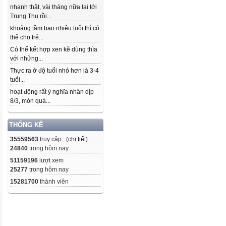
nhanh thật, vài tháng nữa lại tới
Trung Thu rồi...
khoảng tầm bao nhiêu tuổi thì có
thể cho trẻ...
Có thể kết hợp xen kẽ dùng thìa
với những...
Thực ra ở độ tuổi nhỏ hơn là 3-4
tuổi...
hoạt động rất ý nghĩa nhân dịp
8/3, món quà...
THỐNG KÊ
35559563
truy cập (
chi tiết
)
24840
trong hôm nay
51159196
lượt xem
25277
trong hôm nay
15281700
thành viên