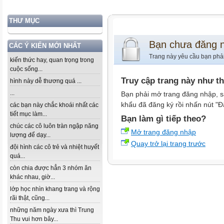
THƯ MỤC
Bạn chưa đăng 
CÁC Ý KIẾN MỚI NHẤT
Trang này yêu cầu bạn phả
kiến thức hay, quan trọng trong
cuộc sống...
Truy cập trang này như t
hình này dễ thương quá ...
...
Bạn phải mở trang đăng nhập, s
khẩu đã đăng ký rồi nhấn nút "Đ
các bạn này chắc khoái nhất các
tiết mục làm...
Bạn làm gì tiếp theo?
chúc các cô luôn tràn ngập năng
Mở trang đăng nhập
lượng để dạy...
Quay trở lại trang trước
đội hình các cô trẻ và nhiệt huyết
quá...
còn chia được hẳn 3 nhóm ăn
khác nhau, giờ...
lớp học nhìn khang trang và rộng
rãi thật, cũng...
những năm ngày xưa thì Trung
Thu vui hơn bây...