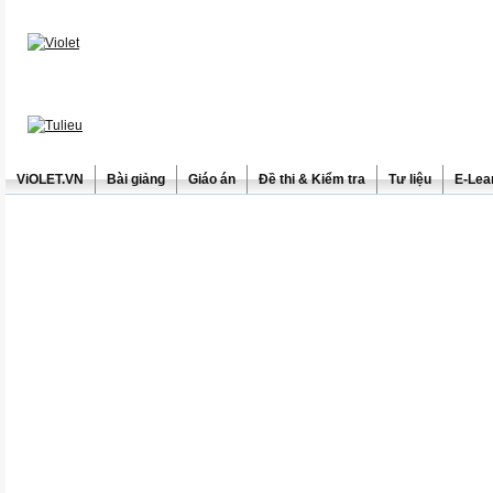
ViOLET.VN
Bài giảng
Giáo án
Đề thi & Kiểm tra
Tư liệu
E-Lea