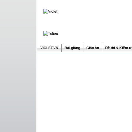
ViOLET.VN
Bài giảng
Giáo án
Đề thi & Kiểm t