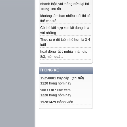
nhanh thật, vài tháng nữa lại tới
Trung Thu rồi...
khoảng tầm bao nhiêu tuổi thì có
thể cho trẻ...
Có thể kết hợp xen kẽ dùng thìa
với những...
Thực ra ở độ tuổi nhỏ hơn là 3-4
tuổi...
hoạt động rất ý nghĩa nhân dịp
8/3, món quà...
THỐNG KÊ
35258881
truy cập (
chi tiết
)
3120
trong hôm nay
50833387
lượt xem
3228
trong hôm nay
15281429
thành viên