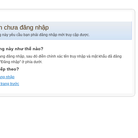
n chưa đăng nhập
g này yêu cầu bạn phải đăng nhập mới truy cập được.
ang này như thế nào?
ang đăng nhập, sau đó điền chính xác tên truy nhập và mật khẩu đã đăng
 "Đăng nhập" ở phía dưới.
iếp theo?
ăng nhập
 trang trước