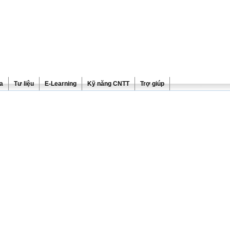
ra
Tư liệu
E-Learning
Kỹ năng CNTT
Trợ giúp