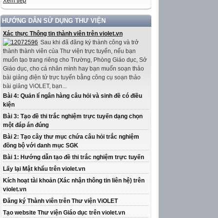
Xem tiếp
HƯỚNG DẪN SỬ DỤNG THƯ VIỆN
Xác thực Thông tin thành viên trên violet.vn
Sau khi đã đăng ký thành công và trở
thành thành viên của Thư viện trực tuyến, nếu bạn
muốn tạo trang riêng cho Trường, Phòng Giáo dục, Sở
Giáo dục, cho cá nhân mình hay bạn muốn soạn thảo
bài giảng điện tử trực tuyến bằng công cụ soạn thảo
bài giảng ViOLET, bạn...
Bài 4: Quản lí ngân hàng câu hỏi và sinh đề có điều
kiện
Bài 3: Tạo đề thi trắc nghiệm trực tuyến dạng chọn
một đáp án đúng
Bài 2: Tạo cây thư mục chứa câu hỏi trắc nghiệm
đồng bộ với danh mục SGK
Bài 1: Hướng dẫn tạo đề thi trắc nghiệm trực tuyến
Lấy lại Mật khẩu trên violet.vn
Kích hoạt tài khoản (Xác nhận thông tin liên hệ) trên
violet.vn
Đăng ký Thành viên trên Thư viện ViOLET
Tạo website Thư viện Giáo dục trên violet.vn