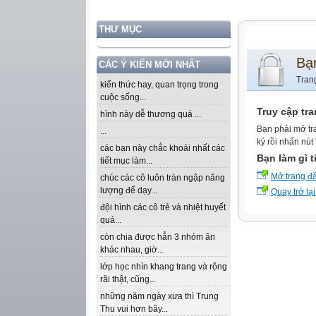
THƯ MỤC
Bạ
CÁC Ý KIẾN MỚI NHẤT
Tran
kiến thức hay, quan trọng trong
cuộc sống...
Truy cập tr
hình này dễ thương quá ...
Bạn phải mở tr
...
ký rồi nhấn nút
các bạn này chắc khoái nhất các
Bạn làm gì t
tiết mục làm...
Mở trang đ
chúc các cô luôn tràn ngập năng
lượng để dạy...
Quay trở lại
đội hình các cô trẻ và nhiệt huyết
quá...
còn chia được hẳn 3 nhóm ăn
khác nhau, giờ...
lớp học nhìn khang trang và rộng
rãi thật, cũng...
những năm ngày xưa thì Trung
Thu vui hơn bây...