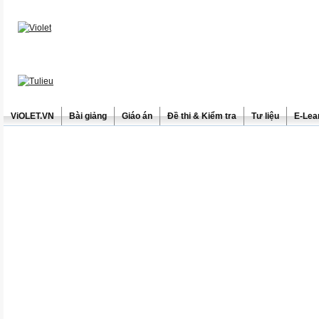
ViOLET.VN
Bài giảng
Giáo án
Đề thi & Kiểm tra
Tư liệu
E-Lea