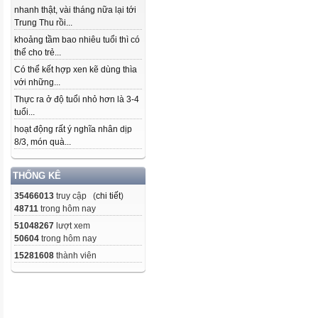
nhanh thật, vài tháng nữa lại tới
Trung Thu rồi...
khoảng tầm bao nhiêu tuổi thì có
thể cho trẻ...
Có thể kết hợp xen kẽ dùng thìa
với những...
Thực ra ở độ tuổi nhỏ hơn là 3-4
tuổi...
hoạt động rất ý nghĩa nhân dịp
8/3, món quà...
THỐNG KÊ
35466013
truy cập (
chi tiết
)
48711
trong hôm nay
51048267
lượt xem
50604
trong hôm nay
15281608
thành viên