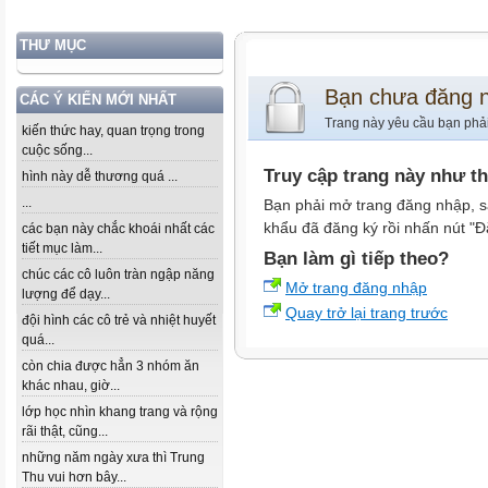
THƯ MỤC
Bạn chưa đăng 
CÁC Ý KIẾN MỚI NHẤT
Trang này yêu cầu bạn phả
kiến thức hay, quan trọng trong
cuộc sống...
Truy cập trang này như t
hình này dễ thương quá ...
...
Bạn phải mở trang đăng nhập, s
khẩu đã đăng ký rồi nhấn nút "Đ
các bạn này chắc khoái nhất các
tiết mục làm...
Bạn làm gì tiếp theo?
chúc các cô luôn tràn ngập năng
Mở trang đăng nhập
lượng để dạy...
Quay trở lại trang trước
đội hình các cô trẻ và nhiệt huyết
quá...
còn chia được hẳn 3 nhóm ăn
khác nhau, giờ...
lớp học nhìn khang trang và rộng
rãi thật, cũng...
những năm ngày xưa thì Trung
Thu vui hơn bây...