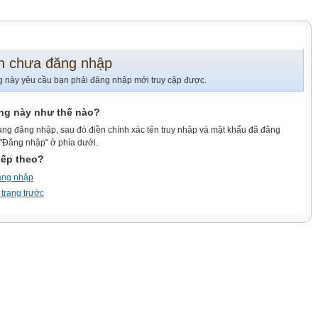
n chưa đăng nhập
g này yêu cầu bạn phải đăng nhập mới truy cập được.
ang này như thế nào?
ang đăng nhập, sau đó điền chính xác tên truy nhập và mật khẩu đã đăng
 "Đăng nhập" ở phía dưới.
iếp theo?
ăng nhập
 trang trước