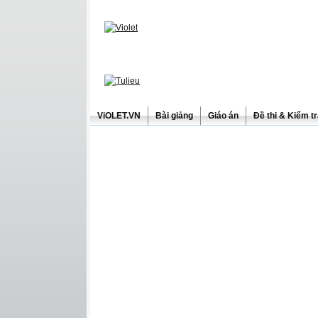
ViOLET.VN
Bài giảng
Giáo án
Đề thi & Kiểm t