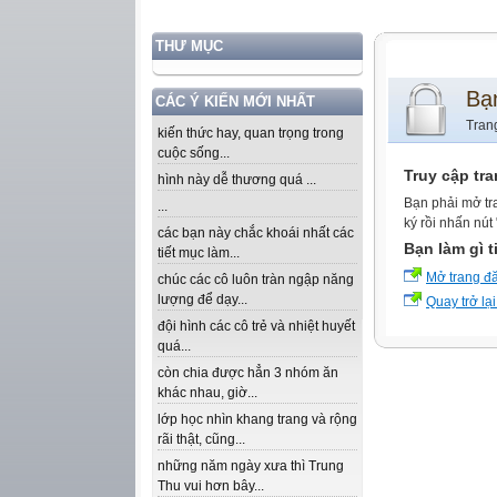
THƯ MỤC
Bạ
CÁC Ý KIẾN MỚI NHẤT
Tran
kiến thức hay, quan trọng trong
cuộc sống...
Truy cập tr
hình này dễ thương quá ...
Bạn phải mở tr
...
ký rồi nhấn nút
các bạn này chắc khoái nhất các
Bạn làm gì t
tiết mục làm...
Mở trang đ
chúc các cô luôn tràn ngập năng
lượng để dạy...
Quay trở lại
đội hình các cô trẻ và nhiệt huyết
quá...
còn chia được hẳn 3 nhóm ăn
khác nhau, giờ...
lớp học nhìn khang trang và rộng
rãi thật, cũng...
những năm ngày xưa thì Trung
Thu vui hơn bây...