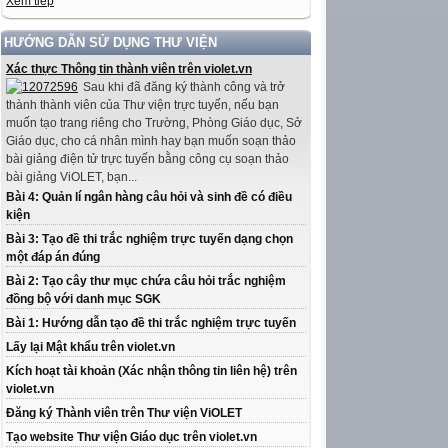
Xem tiếp
HƯỚNG DẪN SỬ DỤNG THƯ VIỆN
Xác thực Thông tin thành viên trên violet.vn
Sau khi đã đăng ký thành công và trở
thành thành viên của Thư viện trực tuyến, nếu bạn
muốn tạo trang riêng cho Trường, Phòng Giáo dục, Sở
Giáo dục, cho cá nhân mình hay bạn muốn soạn thảo
bài giảng điện tử trực tuyến bằng công cụ soạn thảo
bài giảng ViOLET, bạn...
Bài 4: Quản lí ngân hàng câu hỏi và sinh đề có điều
kiện
Bài 3: Tạo đề thi trắc nghiệm trực tuyến dạng chọn
một đáp án đúng
Bài 2: Tạo cây thư mục chứa câu hỏi trắc nghiệm
đồng bộ với danh mục SGK
Bài 1: Hướng dẫn tạo đề thi trắc nghiệm trực tuyến
Lấy lại Mật khẩu trên violet.vn
Kích hoạt tài khoản (Xác nhận thông tin liên hệ) trên
violet.vn
Đăng ký Thành viên trên Thư viện ViOLET
Tạo website Thư viện Giáo dục trên violet.vn