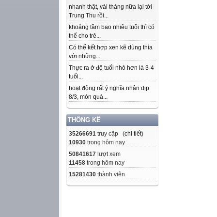
nhanh thật, vài tháng nữa lại tới
Trung Thu rồi...
khoảng tầm bao nhiêu tuổi thì có
thể cho trẻ...
Có thể kết hợp xen kẽ dùng thìa
với những...
Thực ra ở độ tuổi nhỏ hơn là 3-4
tuổi...
hoạt động rất ý nghĩa nhân dịp
8/3, món quà...
THỐNG KÊ
35266691
truy cập (
chi tiết
)
10930
trong hôm nay
50841617
lượt xem
11458
trong hôm nay
15281430
thành viên