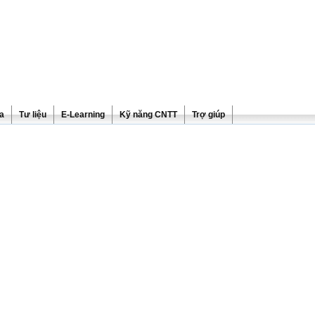
ra
Tư liệu
E-Learning
Kỹ năng CNTT
Trợ giúp