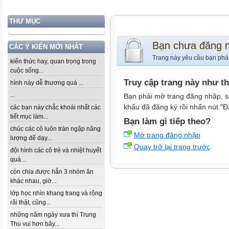
THƯ MỤC
Bạn chưa đăng 
CÁC Ý KIẾN MỚI NHẤT
Trang này yêu cầu bạn phả
kiến thức hay, quan trọng trong
cuộc sống...
Truy cập trang này như t
hình này dễ thương quá ...
...
Bạn phải mở trang đăng nhập, s
khẩu đã đăng ký rồi nhấn nút "Đ
các bạn này chắc khoái nhất các
tiết mục làm...
Bạn làm gì tiếp theo?
chúc các cô luôn tràn ngập năng
Mở trang đăng nhập
lượng để dạy...
Quay trở lại trang trước
đội hình các cô trẻ và nhiệt huyết
quá...
còn chia được hẳn 3 nhóm ăn
khác nhau, giờ...
lớp học nhìn khang trang và rộng
rãi thật, cũng...
những năm ngày xưa thì Trung
Thu vui hơn bây...