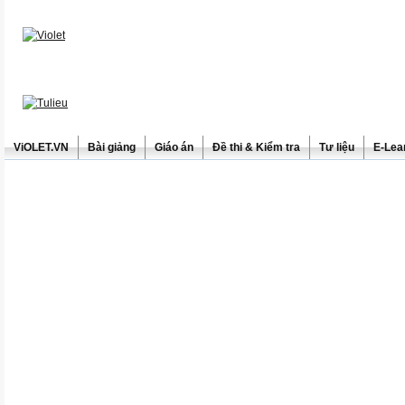
ViOLET.VN
Bài giảng
Giáo án
Đề thi & Kiểm tra
Tư liệu
E-Lea