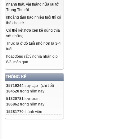
nhanh thật, vài tháng nữa lại tới
Trung Thu rồi...
khoảng tầm bao nhiêu tuổi thì có
thể cho trẻ...
Có thể kết hợp xen kẽ dùng thìa
với những...
Thực ra ở độ tuổi nhỏ hơn là 3-4
tuổi...
hoạt động rất ý nghĩa nhân dịp
8/3, món quà...
THỐNG KÊ
35719244
truy cập (
chi tiết
)
184520
trong hôm nay
51320781
lượt xem
186862
trong hôm nay
15281770
thành viên