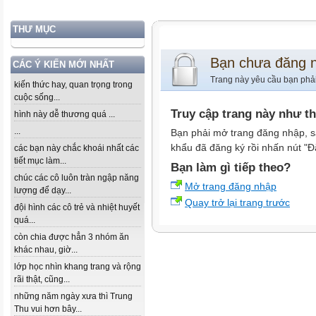
THƯ MỤC
Bạn chưa đăng 
CÁC Ý KIẾN MỚI NHẤT
Trang này yêu cầu bạn phả
kiến thức hay, quan trọng trong
cuộc sống...
Truy cập trang này như t
hình này dễ thương quá ...
...
Bạn phải mở trang đăng nhập, s
khẩu đã đăng ký rồi nhấn nút "Đ
các bạn này chắc khoái nhất các
tiết mục làm...
Bạn làm gì tiếp theo?
chúc các cô luôn tràn ngập năng
Mở trang đăng nhập
lượng để dạy...
Quay trở lại trang trước
đội hình các cô trẻ và nhiệt huyết
quá...
còn chia được hẳn 3 nhóm ăn
khác nhau, giờ...
lớp học nhìn khang trang và rộng
rãi thật, cũng...
những năm ngày xưa thì Trung
Thu vui hơn bây...