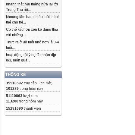
nhanh thật, vài tháng nữa lại tới
Trung Thu rồi...
khoảng tầm bao nhiêu tuổi thì có
thể cho trẻ...
Có thể kết hợp xen kẽ dùng thìa
với những...
Thực ra ở độ tuổi nhỏ hơn là 3-4
tuổi...
hoạt động rất ý nghĩa nhân dịp
8/3, món quà...
THỐNG KÊ
35518592
truy cập (
chi tiết
)
101289
trong hôm nay
51110863
lượt xem
113200
trong hôm nay
15281690
thành viên