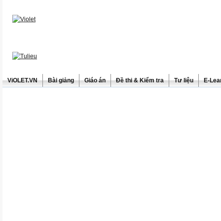
ViOLET.VN
Bài giảng
Giáo án
Đề thi & Kiểm tra
Tư liệu
E-Lea