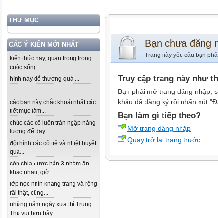
THƯ MỤC
Bạn chưa đăng 
CÁC Ý KIẾN MỚI NHẤT
Trang này yêu cầu bạn phả
kiến thức hay, quan trọng trong
cuộc sống...
Truy cập trang này như t
hình này dễ thương quá ...
...
Bạn phải mở trang đăng nhập, s
khẩu đã đăng ký rồi nhấn nút "Đ
các bạn này chắc khoái nhất các
tiết mục làm...
Bạn làm gì tiếp theo?
chúc các cô luôn tràn ngập năng
Mở trang đăng nhập
lượng để dạy...
Quay trở lại trang trước
đội hình các cô trẻ và nhiệt huyết
quá...
còn chia được hẳn 3 nhóm ăn
khác nhau, giờ...
lớp học nhìn khang trang và rộng
rãi thật, cũng...
những năm ngày xưa thì Trung
Thu vui hơn bây...