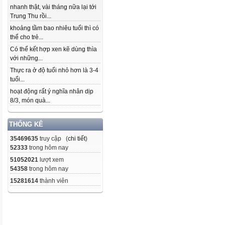
nhanh thật, vài tháng nữa lại tới
Trung Thu rồi...
khoảng tầm bao nhiêu tuổi thì có
thể cho trẻ...
Có thể kết hợp xen kẽ dùng thìa
với những...
Thực ra ở độ tuổi nhỏ hơn là 3-4
tuổi...
hoạt động rất ý nghĩa nhân dịp
8/3, món quà...
THỐNG KÊ
35469635
truy cập (
chi tiết
)
52333
trong hôm nay
51052021
lượt xem
54358
trong hôm nay
15281614
thành viên