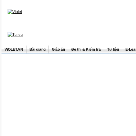
ViOLET.VN
Bài giảng
Giáo án
Đề thi & Kiểm tra
Tư liệu
E-Lea