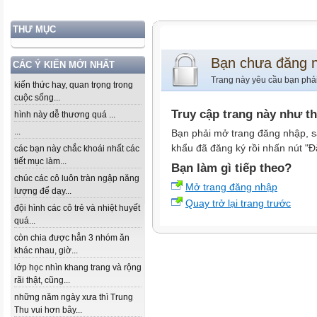
THƯ MỤC
Bạn chưa đăng 
CÁC Ý KIẾN MỚI NHẤT
Trang này yêu cầu bạn phả
kiến thức hay, quan trọng trong
cuộc sống...
Truy cập trang này như t
hình này dễ thương quá ...
...
Bạn phải mở trang đăng nhập, s
khẩu đã đăng ký rồi nhấn nút "Đ
các bạn này chắc khoái nhất các
tiết mục làm...
Bạn làm gì tiếp theo?
chúc các cô luôn tràn ngập năng
Mở trang đăng nhập
lượng để dạy...
Quay trở lại trang trước
đội hình các cô trẻ và nhiệt huyết
quá...
còn chia được hẳn 3 nhóm ăn
khác nhau, giờ...
lớp học nhìn khang trang và rộng
rãi thật, cũng...
những năm ngày xưa thì Trung
Thu vui hơn bây...