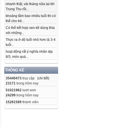
nhanh thật, vài tháng nữa lại tới
Trung Thu rồi...
khoảng tầm bao nhiêu tuổi thì có
thể cho trẻ...
Có thể kết hợp xen kẽ dùng thìa
với những...
Thực ra ở độ tuổi nhỏ hơn là 3-4
tuổi...
hoạt động rất ý nghĩa nhân dịp
8/3, món quà...
THỐNG KÊ
35440473
truy cập (
chi tiết
)
23171
trong hôm nay
51021962
lượt xem
24299
trong hôm nay
15281589
thành viên