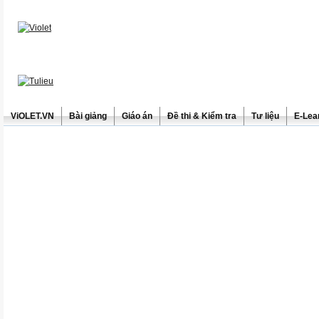
ViOLET.VN
Bài giảng
Giáo án
Đề thi & Kiểm tra
Tư liệu
E-Lea