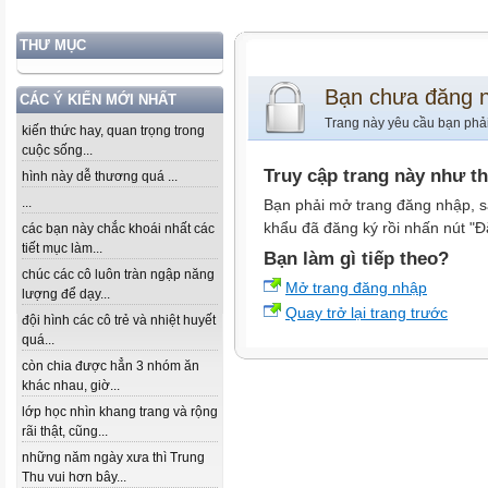
THƯ MỤC
Bạn chưa đăng 
CÁC Ý KIẾN MỚI NHẤT
Trang này yêu cầu bạn phả
kiến thức hay, quan trọng trong
cuộc sống...
Truy cập trang này như t
hình này dễ thương quá ...
...
Bạn phải mở trang đăng nhập, s
khẩu đã đăng ký rồi nhấn nút "Đ
các bạn này chắc khoái nhất các
tiết mục làm...
Bạn làm gì tiếp theo?
chúc các cô luôn tràn ngập năng
Mở trang đăng nhập
lượng để dạy...
Quay trở lại trang trước
đội hình các cô trẻ và nhiệt huyết
quá...
còn chia được hẳn 3 nhóm ăn
khác nhau, giờ...
lớp học nhìn khang trang và rộng
rãi thật, cũng...
những năm ngày xưa thì Trung
Thu vui hơn bây...