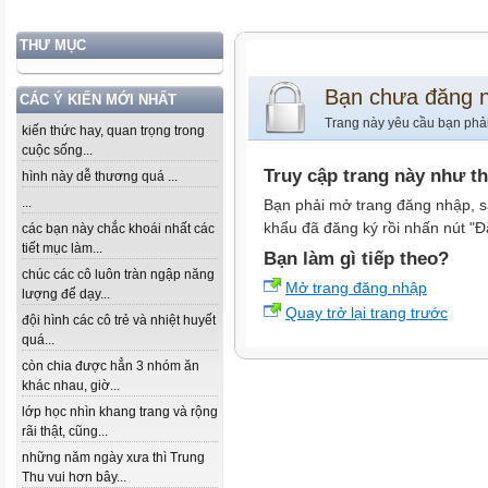
THƯ MỤC
Bạn chưa đăng 
CÁC Ý KIẾN MỚI NHẤT
Trang này yêu cầu bạn phả
kiến thức hay, quan trọng trong
cuộc sống...
Truy cập trang này như t
hình này dễ thương quá ...
...
Bạn phải mở trang đăng nhập, s
khẩu đã đăng ký rồi nhấn nút "Đ
các bạn này chắc khoái nhất các
tiết mục làm...
Bạn làm gì tiếp theo?
chúc các cô luôn tràn ngập năng
Mở trang đăng nhập
lượng để dạy...
Quay trở lại trang trước
đội hình các cô trẻ và nhiệt huyết
quá...
còn chia được hẳn 3 nhóm ăn
khác nhau, giờ...
lớp học nhìn khang trang và rộng
rãi thật, cũng...
những năm ngày xưa thì Trung
Thu vui hơn bây...