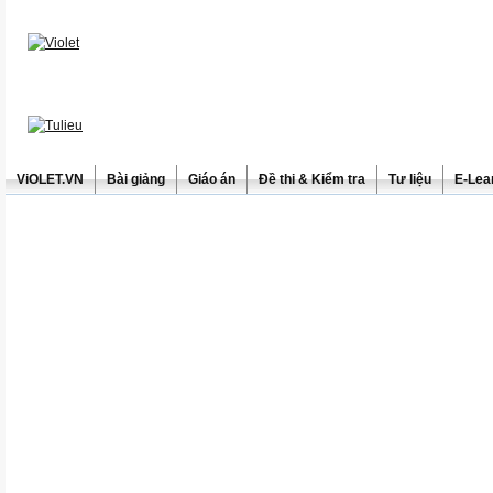
ViOLET.VN
Bài giảng
Giáo án
Đề thi & Kiểm tra
Tư liệu
E-Lea