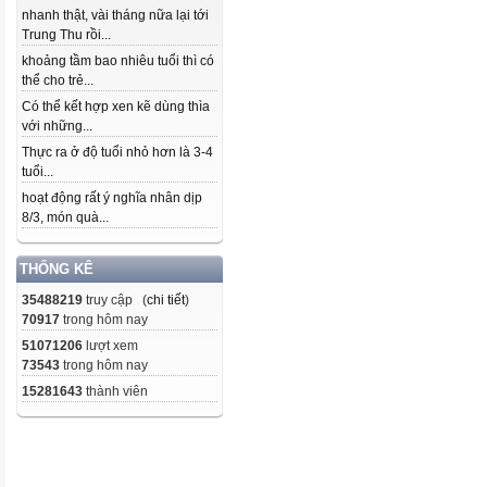
nhanh thật, vài tháng nữa lại tới
Trung Thu rồi...
khoảng tầm bao nhiêu tuổi thì có
thể cho trẻ...
Có thể kết hợp xen kẽ dùng thìa
với những...
Thực ra ở độ tuổi nhỏ hơn là 3-4
tuổi...
hoạt động rất ý nghĩa nhân dịp
8/3, món quà...
THỐNG KÊ
35488219
truy cập (
chi tiết
)
70917
trong hôm nay
51071206
lượt xem
73543
trong hôm nay
15281643
thành viên