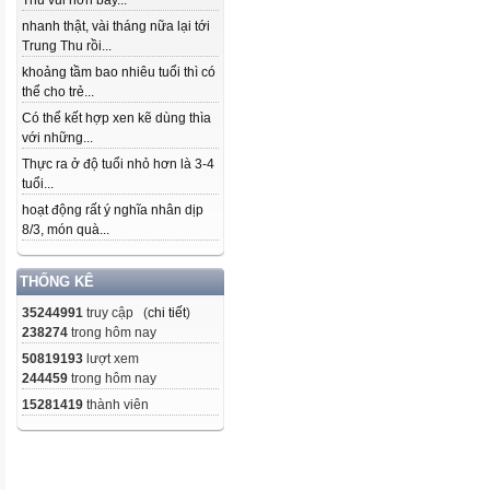
Thu vui hơn bây...
nhanh thật, vài tháng nữa lại tới
Trung Thu rồi...
khoảng tầm bao nhiêu tuổi thì có
thể cho trẻ...
Có thể kết hợp xen kẽ dùng thìa
với những...
Thực ra ở độ tuổi nhỏ hơn là 3-4
tuổi...
hoạt động rất ý nghĩa nhân dịp
8/3, món quà...
THỐNG KÊ
35244991
truy cập (
chi tiết
)
238274
trong hôm nay
50819193
lượt xem
244459
trong hôm nay
15281419
thành viên