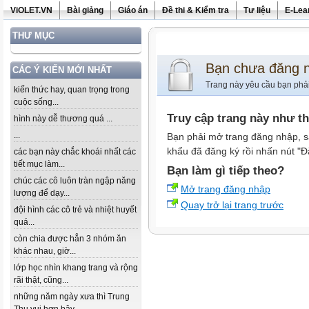
ViOLET.VN
Bài giảng
Giáo án
Đề thi & Kiểm tra
Tư liệu
E-Lea
THƯ MỤC
Bạn chưa đăng 
CÁC Ý KIẾN MỚI NHẤT
Trang này yêu cầu bạn phả
kiến thức hay, quan trọng trong
cuộc sống...
Truy cập trang này như t
hình này dễ thương quá ...
...
Bạn phải mở trang đăng nhập, s
khẩu đã đăng ký rồi nhấn nút "Đ
các bạn này chắc khoái nhất các
tiết mục làm...
Bạn làm gì tiếp theo?
chúc các cô luôn tràn ngập năng
Mở trang đăng nhập
lượng để dạy...
Quay trở lại trang trước
đội hình các cô trẻ và nhiệt huyết
quá...
còn chia được hẳn 3 nhóm ăn
khác nhau, giờ...
lớp học nhìn khang trang và rộng
rãi thật, cũng...
những năm ngày xưa thì Trung