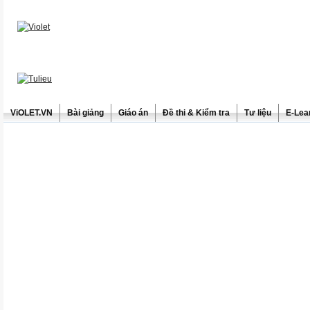
ViOLET.VN
Bài giảng
Giáo án
Đề thi & Kiểm tra
Tư liệu
E-Lea