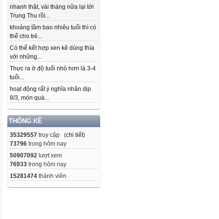
nhanh thật, vài tháng nữa lại tới
Trung Thu rồi...
khoảng tầm bao nhiêu tuổi thì có
thể cho trẻ...
Có thể kết hợp xen kẽ dùng thìa
với những...
Thực ra ở độ tuổi nhỏ hơn là 3-4
tuổi...
hoạt động rất ý nghĩa nhân dịp
8/3, món quà...
THỐNG KÊ
35329557
truy cập (
chi tiết
)
73796
trong hôm nay
50907092
lượt xem
76933
trong hôm nay
15281474
thành viên