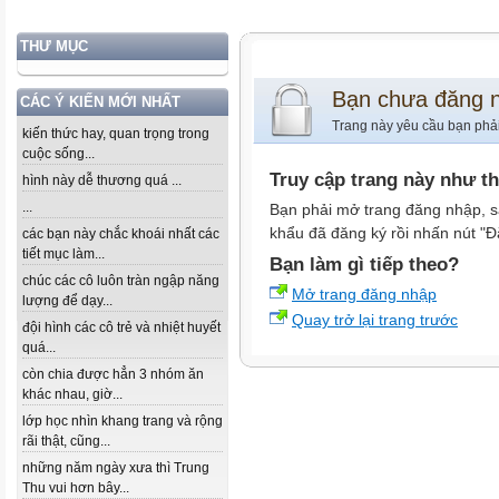
THƯ MỤC
Bạn chưa đăng 
CÁC Ý KIẾN MỚI NHẤT
Trang này yêu cầu bạn phả
kiến thức hay, quan trọng trong
cuộc sống...
Truy cập trang này như t
hình này dễ thương quá ...
...
Bạn phải mở trang đăng nhập, s
khẩu đã đăng ký rồi nhấn nút "Đ
các bạn này chắc khoái nhất các
tiết mục làm...
Bạn làm gì tiếp theo?
chúc các cô luôn tràn ngập năng
Mở trang đăng nhập
lượng để dạy...
Quay trở lại trang trước
đội hình các cô trẻ và nhiệt huyết
quá...
còn chia được hẳn 3 nhóm ăn
khác nhau, giờ...
lớp học nhìn khang trang và rộng
rãi thật, cũng...
những năm ngày xưa thì Trung
Thu vui hơn bây...