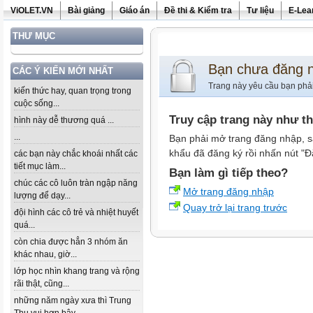
ViOLET.VN
Bài giảng
Giáo án
Đề thi & Kiểm tra
Tư liệu
E-Lea
THƯ MỤC
Bạn chưa đăng 
CÁC Ý KIẾN MỚI NHẤT
Trang này yêu cầu bạn phả
kiến thức hay, quan trọng trong
cuộc sống...
Truy cập trang này như t
hình này dễ thương quá ...
...
Bạn phải mở trang đăng nhập, s
khẩu đã đăng ký rồi nhấn nút "Đ
các bạn này chắc khoái nhất các
tiết mục làm...
Bạn làm gì tiếp theo?
chúc các cô luôn tràn ngập năng
Mở trang đăng nhập
lượng để dạy...
Quay trở lại trang trước
đội hình các cô trẻ và nhiệt huyết
quá...
còn chia được hẳn 3 nhóm ăn
khác nhau, giờ...
lớp học nhìn khang trang và rộng
rãi thật, cũng...
những năm ngày xưa thì Trung