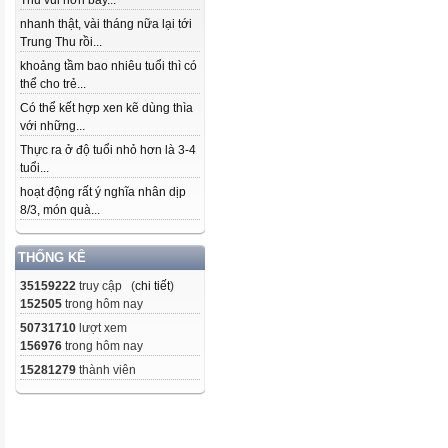
Thu vui hơn bây...
nhanh thật, vài tháng nữa lại tới
Trung Thu rồi...
khoảng tầm bao nhiêu tuổi thì có
thể cho trẻ...
Có thể kết hợp xen kẽ dùng thìa
với những...
Thực ra ở độ tuổi nhỏ hơn là 3-4
tuổi...
hoạt động rất ý nghĩa nhân dịp
8/3, món quà...
THỐNG KÊ
35159222
truy cập (
chi tiết
)
152505
trong hôm nay
50731710
lượt xem
156976
trong hôm nay
15281279
thành viên