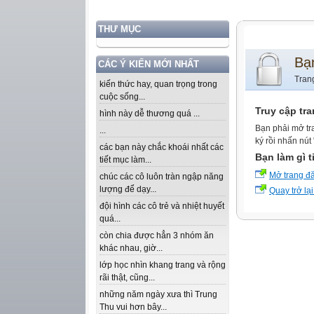
THƯ MỤC
Bạ
CÁC Ý KIẾN MỚI NHẤT
Tran
kiến thức hay, quan trọng trong
cuộc sống...
Truy cập tr
hình này dễ thương quá ...
Bạn phải mở tr
...
ký rồi nhấn nút
các bạn này chắc khoái nhất các
Bạn làm gì t
tiết mục làm...
Mở trang đ
chúc các cô luôn tràn ngập năng
lượng để dạy...
Quay trở lại
đội hình các cô trẻ và nhiệt huyết
quá...
còn chia được hẳn 3 nhóm ăn
khác nhau, giờ...
lớp học nhìn khang trang và rộng
rãi thật, cũng...
những năm ngày xưa thì Trung
Thu vui hơn bây...