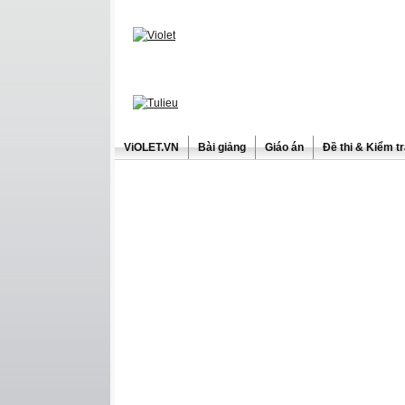
ViOLET.VN
Bài giảng
Giáo án
Đề thi & Kiểm t