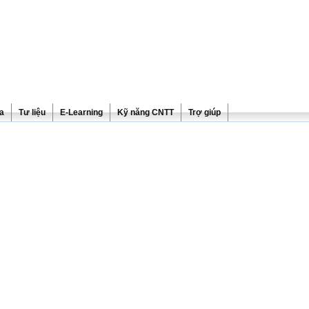
ra
Tư liệu
E-Learning
Kỹ năng CNTT
Trợ giúp