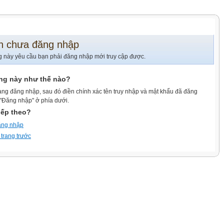
n chưa đăng nhập
g này yêu cầu bạn phải đăng nhập mới truy cập được.
ang này như thế nào?
ang đăng nhập, sau đó điền chính xác tên truy nhập và mật khẩu đã đăng
 "Đăng nhập" ở phía dưới.
iếp theo?
ăng nhập
 trang trước