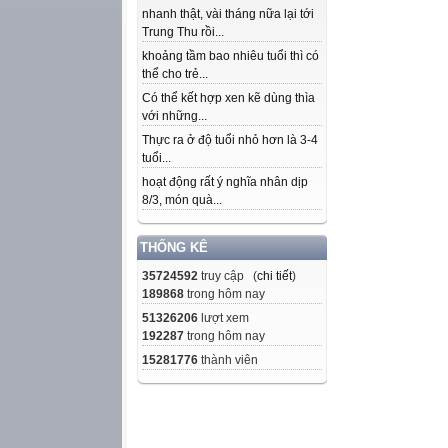
nhanh thật, vài tháng nữa lại tới
Trung Thu rồi...
khoảng tầm bao nhiêu tuổi thì có
thể cho trẻ...
Có thể kết hợp xen kẽ dùng thìa
với những...
Thực ra ở độ tuổi nhỏ hơn là 3-4
tuổi...
hoạt động rất ý nghĩa nhân dịp
8/3, món quà...
THỐNG KÊ
35724592
truy cập (
chi tiết
)
189868
trong hôm nay
51326206
lượt xem
192287
trong hôm nay
15281776
thành viên