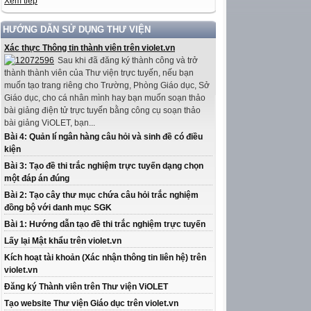
Xem tiếp
HƯỚNG DẪN SỬ DỤNG THƯ VIỆN
Xác thực Thông tin thành viên trên violet.vn
Sau khi đã đăng ký thành công và trở
thành thành viên của Thư viện trực tuyến, nếu bạn
muốn tạo trang riêng cho Trường, Phòng Giáo dục, Sở
Giáo dục, cho cá nhân mình hay bạn muốn soạn thảo
bài giảng điện tử trực tuyến bằng công cụ soạn thảo
bài giảng ViOLET, bạn...
Bài 4: Quản lí ngân hàng câu hỏi và sinh đề có điều
kiện
Bài 3: Tạo đề thi trắc nghiệm trực tuyến dạng chọn
một đáp án đúng
Bài 2: Tạo cây thư mục chứa câu hỏi trắc nghiệm
đồng bộ với danh mục SGK
Bài 1: Hướng dẫn tạo đề thi trắc nghiệm trực tuyến
Lấy lại Mật khẩu trên violet.vn
Kích hoạt tài khoản (Xác nhận thông tin liên hệ) trên
violet.vn
Đăng ký Thành viên trên Thư viện ViOLET
Tạo website Thư viện Giáo dục trên violet.vn