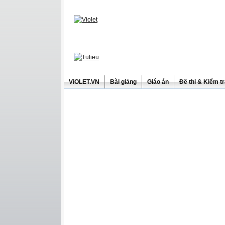
ViOLET.VN
Bài giảng
Giáo án
Đề thi & Kiểm t