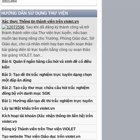
Xem tiếp
HƯỚNG DẪN SỬ DỤNG THƯ VIỆN
Xác thực Thông tin thành viên trên violet.vn
Sau khi đã đăng ký thành công và trở
thành thành viên của Thư viện trực tuyến, nếu bạn
muốn tạo trang riêng cho Trường, Phòng Giáo dục, Sở
Giáo dục, cho cá nhân mình hay bạn muốn soạn thảo
bài giảng điện tử trực tuyến bằng công cụ soạn thảo
bài giảng ViOLET, bạn...
Bài 4: Quản lí ngân hàng câu hỏi và sinh đề có điều
kiện
Bài 3: Tạo đề thi trắc nghiệm trực tuyến dạng chọn
một đáp án đúng
Bài 2: Tạo cây thư mục chứa câu hỏi trắc nghiệm
đồng bộ với danh mục SGK
Bài 1: Hướng dẫn tạo đề thi trắc nghiệm trực tuyến
Lấy lại Mật khẩu trên violet.vn
Kích hoạt tài khoản (Xác nhận thông tin liên hệ) trên
violet.vn
Đăng ký Thành viên trên Thư viện ViOLET
Tạo website Thư viện Giáo dục trên violet.vn