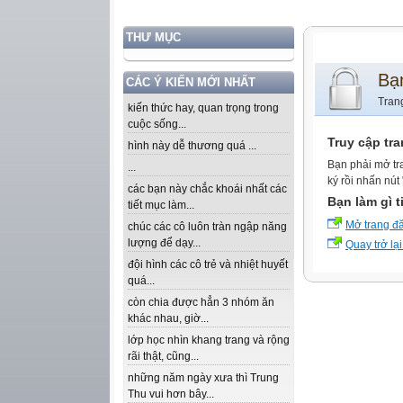
THƯ MỤC
Bạ
CÁC Ý KIẾN MỚI NHẤT
Tran
kiến thức hay, quan trọng trong
cuộc sống...
Truy cập tr
hình này dễ thương quá ...
Bạn phải mở tr
...
ký rồi nhấn nút
các bạn này chắc khoái nhất các
Bạn làm gì t
tiết mục làm...
Mở trang đ
chúc các cô luôn tràn ngập năng
lượng để dạy...
Quay trở lại
đội hình các cô trẻ và nhiệt huyết
quá...
còn chia được hẳn 3 nhóm ăn
khác nhau, giờ...
lớp học nhìn khang trang và rộng
rãi thật, cũng...
những năm ngày xưa thì Trung
Thu vui hơn bây...