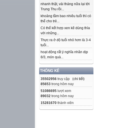
nhanh thật, vài tháng nữa lại tới
Trung Thu rồi...
khoảng tầm bao nhiêu tuổi thì có
thể cho trẻ...
Có thể kết hợp xen kẽ dùng thìa
với những...
Thực ra ở độ tuổi nhỏ hơn là 3-4
tuổi...
hoạt động rất ý nghĩa nhân dịp
8/3, món quà...
THỐNG KÊ
35502956
truy cập (
chi tiết
)
85653
trong hôm nay
51086695
lượt xem
89032
trong hôm nay
15281670
thành viên