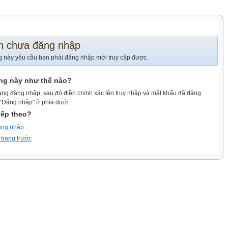
n chưa đăng nhập
g này yêu cầu bạn phải đăng nhập mới truy cập được.
ang này như thế nào?
ang đăng nhập, sau đó điền chính xác tên truy nhập và mật khẩu đã đăng
 "Đăng nhập" ở phía dưới.
iếp theo?
ăng nhập
 trang trước