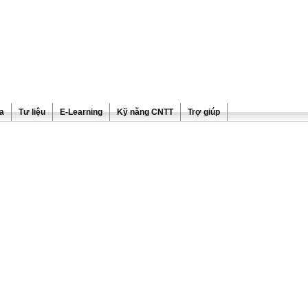
ra
Tư liệu
E-Learning
Kỹ năng CNTT
Trợ giúp