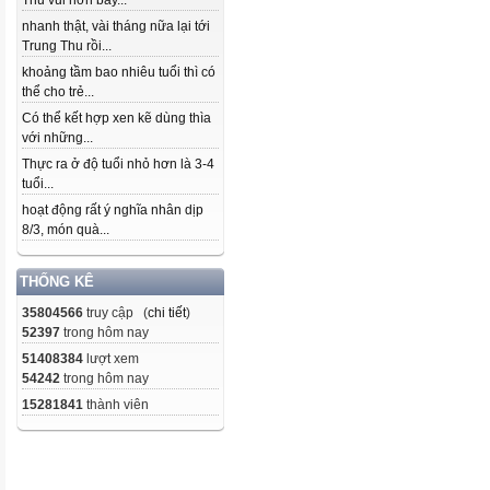
Thu vui hơn bây...
nhanh thật, vài tháng nữa lại tới
Trung Thu rồi...
khoảng tầm bao nhiêu tuổi thì có
thể cho trẻ...
Có thể kết hợp xen kẽ dùng thìa
với những...
Thực ra ở độ tuổi nhỏ hơn là 3-4
tuổi...
hoạt động rất ý nghĩa nhân dịp
8/3, món quà...
THỐNG KÊ
35804566
truy cập (
chi tiết
)
52397
trong hôm nay
51408384
lượt xem
54242
trong hôm nay
15281841
thành viên