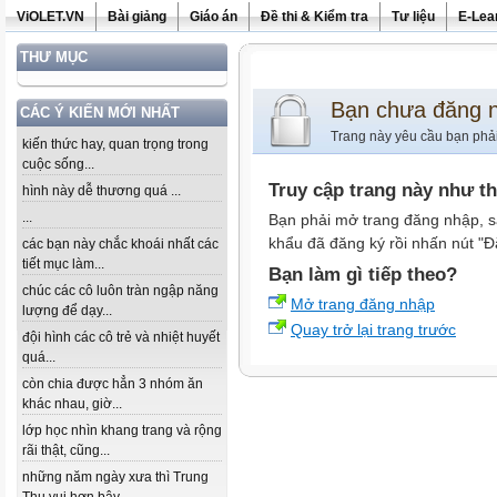
ViOLET.VN
Bài giảng
Giáo án
Đề thi & Kiểm tra
Tư liệu
E-Lea
THƯ MỤC
Bạn chưa đăng 
CÁC Ý KIẾN MỚI NHẤT
Trang này yêu cầu bạn phả
kiến thức hay, quan trọng trong
cuộc sống...
Truy cập trang này như t
hình này dễ thương quá ...
...
Bạn phải mở trang đăng nhập, s
khẩu đã đăng ký rồi nhấn nút "Đ
các bạn này chắc khoái nhất các
tiết mục làm...
Bạn làm gì tiếp theo?
chúc các cô luôn tràn ngập năng
Mở trang đăng nhập
lượng để dạy...
Quay trở lại trang trước
đội hình các cô trẻ và nhiệt huyết
quá...
còn chia được hẳn 3 nhóm ăn
khác nhau, giờ...
lớp học nhìn khang trang và rộng
rãi thật, cũng...
những năm ngày xưa thì Trung